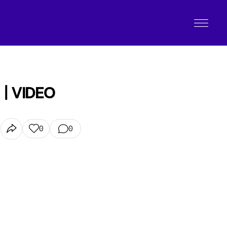
o | VIDEO
0
0