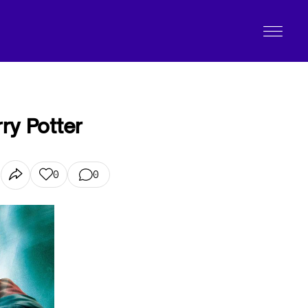
rry Potter
0
0