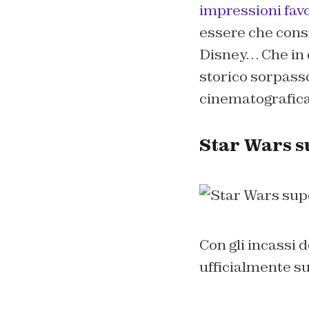
impressioni favo
essere che cons
Disney… Che in q
storico sorpass
cinematografica
Star Wars su
Con gli incassi 
ufficialmente su