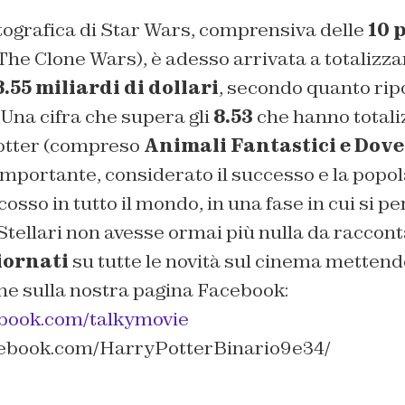
ografica di Star Wars, comprensiva delle
10 
The Clone Wars
), è adesso arrivata a totalizz
8.55 miliardi di dollari
, secondo quanto rip
Una cifra che supera gli
8.53
che hanno totali
otter (compreso
Animali Fantastici e Dove
importante, considerato il successo e la popola
osso in tutto il mondo, in una fase in cui si p
Stellari non avesse ormai più nulla da raccon
iornati
su tutte le novità sul cinema mettend
e sulla nostra pagina Facebook:
ebook.com/talkymovie
cebook.com/HarryPotterBinario9e34/