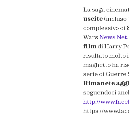
La saga cinemat
uscite
(incluso
complessivo di
Wars
News Net
.
film
di Harry P
risultato molto 
maghetto ha risc
serie di Guerre 
Rimanete agg
seguendoci anch
http://www.fac
https://www.fa