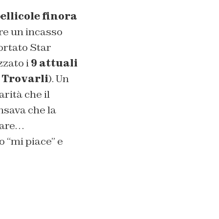
pellicole finora
are un incasso
ortato
Star
zzato i
9 attuali
 Trovarli
). Un
rità che il
ensava che la
tare…
o “mi piace” e