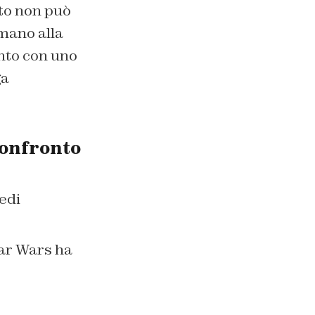
to non può
mano alla
nto con uno
ga
confronto
tar Wars ha