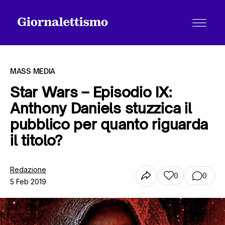
MASS MEDIA
Star Wars – Episodio IX:
Anthony Daniels stuzzica il
Tutti gli articoli
pubblico per quanto riguarda
il titolo?
Chi siamo
Redazione
0
0
5 Feb 2019
Contatti