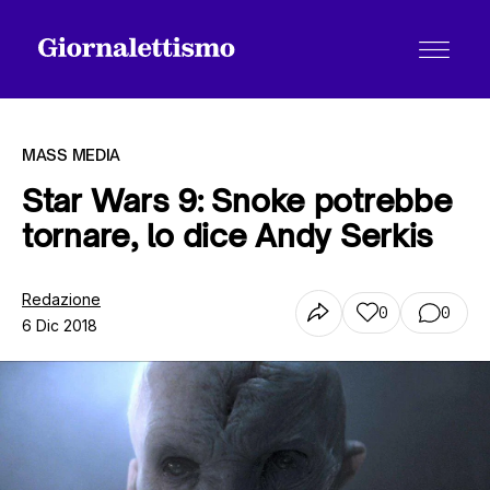
MASS MEDIA
Star Wars 9: Snoke potrebbe
tornare, lo dice Andy Serkis
Tutti gli articoli
Redazione
0
0
6 Dic 2018
Chi siamo
Contatti