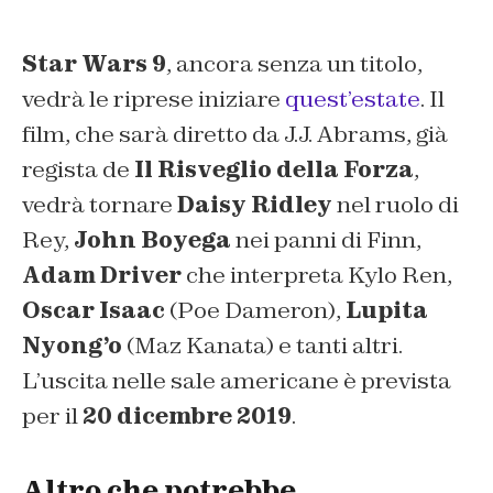
Star Wars 9
, ancora senza un titolo,
vedrà le riprese iniziare
quest’estate
. Il
film, che sarà diretto da J.J. Abrams, già
regista de
Il Risveglio della Forza
,
vedrà tornare
Daisy Ridley
nel ruolo di
Rey,
John Boyega
nei panni di Finn,
Adam Driver
che interpreta Kylo Ren,
Oscar Isaac
(Poe Dameron),
Lupita
Nyong’o
(Maz Kanata) e tanti altri.
L’uscita nelle sale americane è prevista
per il
20 dicembre 2019
.
Altro che potrebbe