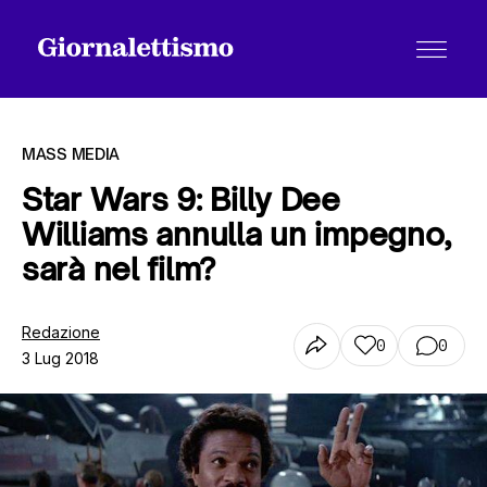
MASS MEDIA
Star Wars 9: Billy Dee
Williams annulla un impegno,
Tutti gli articoli
sarà nel film?
Chi siamo
Redazione
0
0
3 Lug 2018
Contatti