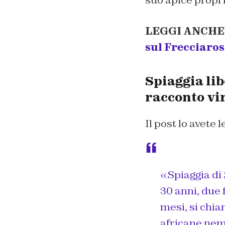
suo apice propri
LEGGI ANCHE
sul Frecciaro
Spiaggia lib
racconto vi
Il post lo avete 
«Spiaggia di 
30 anni, due 
mesi, si chi
africane nem