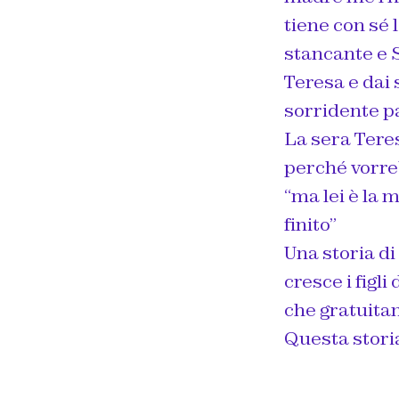
tiene con sé 
stancante e S
Teresa e dai s
sorridente pa
La sera Teres
perché vorre
“ma lei è la m
finito”
Una storia di
cresce i figl
che gratuita
Questa stori