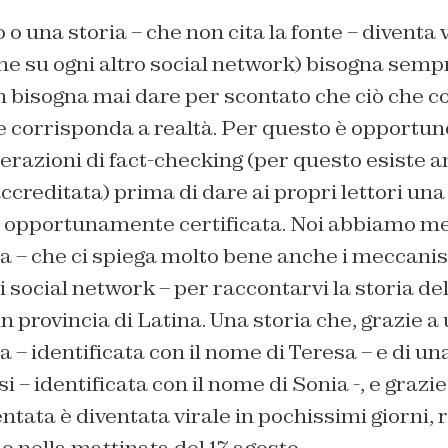
o una storia – che non cita la fonte – diventa 
he su ogni altro social network) bisogna semp
on bisogna mai dare per scontato che ciò che 
 corrisponda a realtà. Per questo è opportun
razioni di fact-checking (per questo esiste 
ccreditata) prima di dare ai propri lettori una
a, opportunamente certificata. Noi abbiamo m
 – che ci spiega molto bene anche i meccanis
i social network – per raccontarvi la storia de
in provincia di Latina. Una storia che, grazie a
a – identificata con il nome di Teresa – e di u
i – identificata con il nome di Sonia -, e grazi
entata è diventata virale in pochissimi giorni,