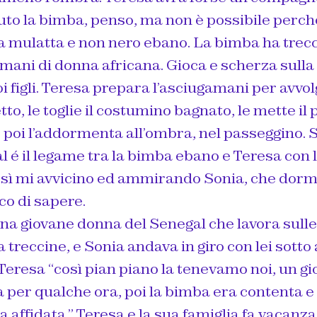
uto la bimba, penso, ma non è possibile perch
a mulatta e non nero ebano. La bimba ha trec
mani di donna africana. Gioca e scherza sulla
oi figli. Teresa prepara l’asciugamani per avvo
tto, le toglie il costumino bagnato, le mette il 
 poi l’addormenta all’ombra, nel passeggino. 
l é il legame tra la bimba ebano e Teresa con 
così mi avvicino ed ammirando Sonia, che dor
co di sapere.
na giovane donna del Senegal che lavora sulle
a treccine, e Sonia andava in giro con lei sotto a
 Teresa “così pian piano la tenevamo noi, un gi
a per qualche ora, poi la bimba era contenta e 
 affidata.” Teresa e la sua famiglia fa vacanza