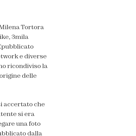
 Milena Tortora
ike, 3mila
 (pubblicato
network e diverse
no ricondiviso la
origine delle
si accertato che
utente si era
legare una foto
ubblicato dalla