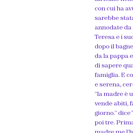
con cui ha av
sarebbe stat
annodate da 
Teresa e i su
dopo il bagne
da la pappa e
di sapere qua
famiglia. E 
e serena, cer
“la madre è u
vende abiti, f
giorno.” dice
poi tre. Prim
madre me l’ha