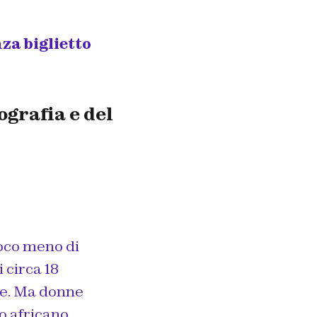
za biglietto
ografia e del
poco meno di
 circa 18
re. Ma donne
 africano,