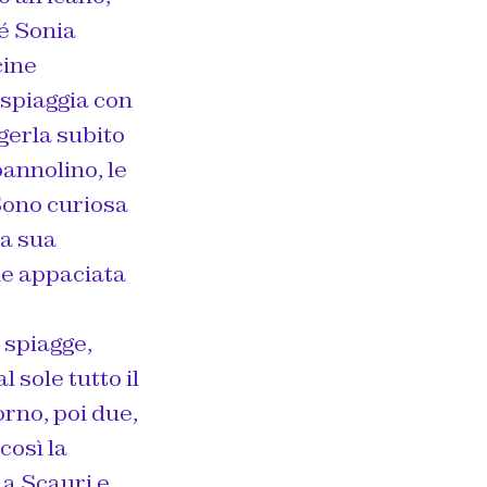
é Sonia
cine
 spiaggia con
lgerla subito
pannolino, le
Sono curiosa
la sua
me appaciata
 spiagge,
l sole tutto il
orno, poi due,
così la
 a Scauri e