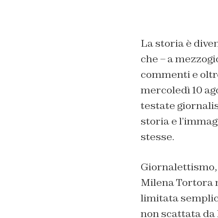
La storia è dive
che – a mezzogio
commenti e oltre
mercoledì 10 ago
testate giornali
storia e l’immag
stesse.
Giornalettismo, 
Milena Tortora no
limitata semplic
non scattata da l