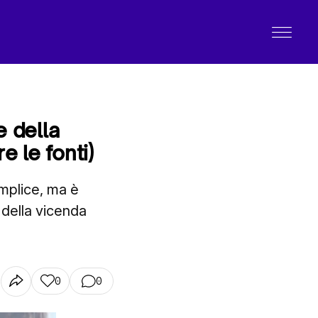
e della
 le fonti)
emplice, ma è
à della vicenda
0
0