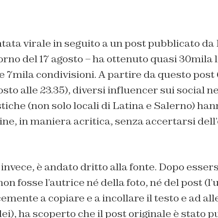
ntata virale in seguito a un post pubblicato da
rno del 17 agosto – ha ottenuto quasi 30mila l
 7mila condivisioni. A partire da questo post
sto alle 23.35), diversi influencer sui social 
stiche (non solo locali di Latina e Salerno) han
ine, in maniera acritica, senza accertarsi dell’
invece, è andato dritto alla fonte. Dopo esser
n fosse l’autrice né della foto, né del post (l’
emente a copiare e a incollare il testo e ad al
ei), ha scoperto che il post originale è stato p