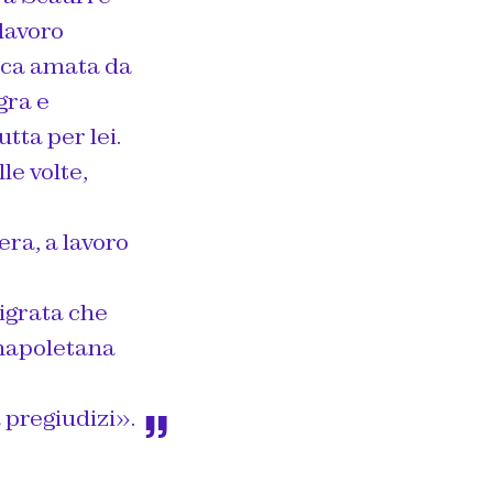
lavoro
ioca amata da
egra e
tta per lei.
le volte,
era, a lavoro
igrata che
 napoletana
 pregiudizi».