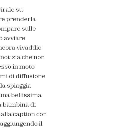
virale su
re prenderla
compare sulle
o avviare
ancora vivaddio
 notizia che non
esso in moto
mi di diffusione
lla spiaggia
 una bellissima
na bambina di
e alla caption con
 raggiungendo il