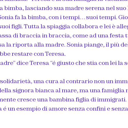
la bimba, lasciando sua madre serena nel suo 
onia fa la bimba, con i tempi… suoi tempi. G
uoi figli. Tutta la spiaggia collabora e lei è all
ssa di braccia in braccia, come ad una festa tu
a la riporta alla madre. Sonia piange, il più del
bbe restare con Teresa.
adre” dice Teresa “é giusto che stia con lei la s
 solidarietà, una cura al contrario non un imm
i della signora bianca al mare, ma una famiglia
mente cresce una bambina figlia di immigrati.
a é un esempio di amore senza confini e senza