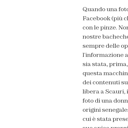
Quando una foto 
Facebook (più c
con le pinze. N
nostre bacheche
sempre delle ope
l’informazione a
sia stata, prim
questa macchina
dei contenuti su
libera a Scauri, 
foto di una donn
origini senegales
cui è stata pres