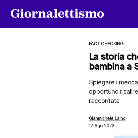
FACT CHECKING
La storia ch
bambina a Sc
Tutti gli articoli
Spiegare i meccan
opportuno risalire
Chi siamo
raccontata
Contatti
Gianmichele Laino
17 Ago 2022