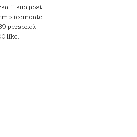
so. Il suo post
 semplicemente
789 persone).
0 like.