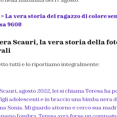
o nella mattinata del 17 agosto.
 >
La vera storia del ragazzo di colore sen
ssa 9608
era Scauri, la vera storia della fot
rali
letto tutti e lo riportiamo integralmente:
Scauri, agosto 2022, lei si chiama Teresa ha 
figli adolescenti e in braccio una bimba nera di
ama Sonia. Mi guardo attorno e cerco sua mad
meno l’ombra. Teresa avrà forse un compagno