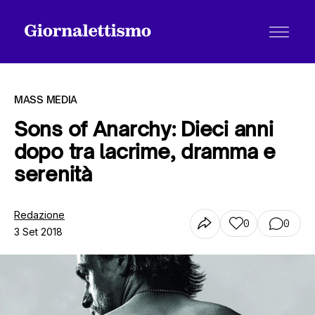
MASS MEDIA
Sons of Anarchy: Dieci anni
dopo tra lacrime, dramma e
Tutti gli articoli
serenità
Chi siamo
Redazione
0
0
3 Set 2018
Contatti