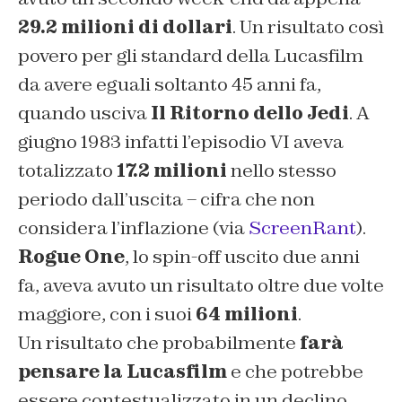
29.2 milioni di dollari
. Un risultato così
povero per gli standard della Lucasfilm
da avere eguali soltanto 45 anni fa,
quando usciva
Il Ritorno dello Jedi
. A
giugno 1983 infatti l’episodio VI aveva
totalizzato
17.2 milioni
nello stesso
periodo dall’uscita – cifra che non
considera l’inflazione (via
ScreenRant
).
Rogue One
, lo spin-off uscito due anni
fa, aveva avuto un risultato oltre due volte
maggiore, con i suoi
64 milioni
.
Un risultato che probabilmente
farà
pensare la Lucasfilm
e che potrebbe
essere contestualizzato in un declino