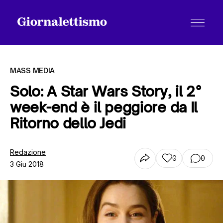
MASS MEDIA
Solo: A Star Wars Story, il 2°
week-end è il peggiore da Il
Tutti gli articoli
Ritorno dello Jedi
Chi siamo
Redazione
0
0
3 Giu 2018
Contatti