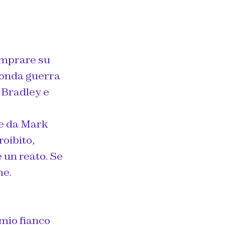
omprare su
econda guerra
 Bradley e
te da Mark
roibito,
 un reato. Se
ne.
 mio fianco