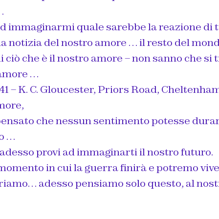
…
ad immaginarmi quale sarebbe la reazione di 
a notizia del nostro amore … il resto del mon
i ciò che è il nostro amore – non sanno che si t
 amore …
41 – K. C. Gloucester, Priors Road, Cheltenha
more,
pensato che nessun sentimento potesse durare
vo …
 adesso provi ad immaginarti il nostro futuro.
momento in cui la guerra finirà e potremo viv
iamo… adesso pensiamo solo questo, al nost