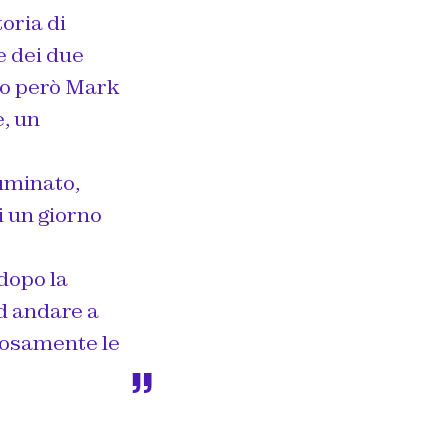
oria di
e dei due
to però Mark
e, un
luminato,
i un giorno
 dopo la
ad andare a
losamente le