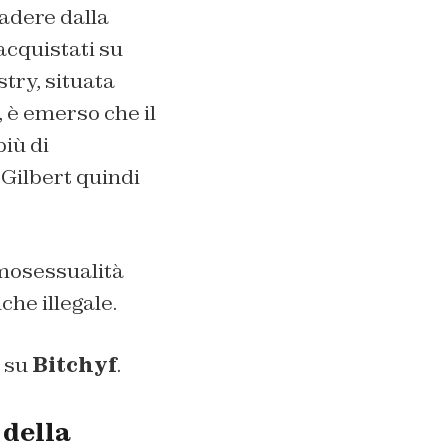
vadere dalla
acquistati su
stry, situata
, è emerso che il
più di
 Gilbert quindi
omosessualità
he illegale.
i su
Bitchyf
.
 della