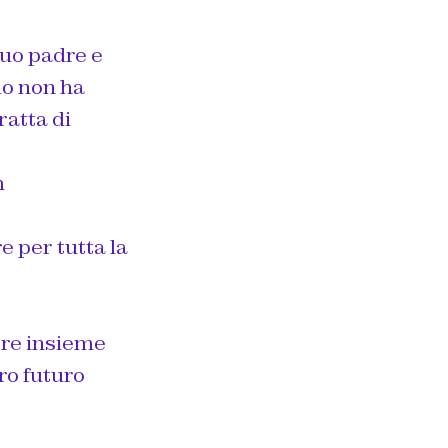
tuo padre e
do non ha
ratta di
m
 per tutta la
ere insieme
ro futuro