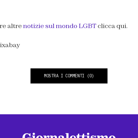
re altre
notizie sul mondo LGBT
clicca qui.
Pixabay
MOSTRA I COMMENTI
(0)