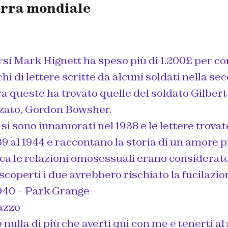
erra mondiale
rsi Mark Hignett ha speso più di 1.200£ per c
hi di lettere scritte da alcuni soldati nella s
a queste ha trovato quelle del soldato Gilbert
nzato, Gordon Bowsher.
i si sono innamorati nel 1938 e le lettere trova
9 al 1944 e raccontano la storia di un amore p
poca le relazioni omosessuali erano considerate
 scoperti i due avrebbero rischiato la fucilazio
1940 – Park Grange
azzo
nulla di più che averti qui con me e tenerti al