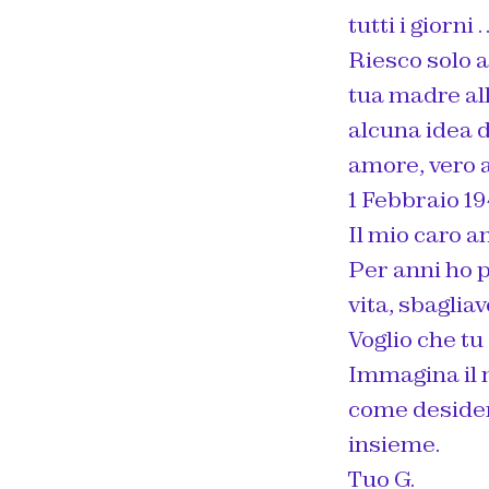
tutti i giorni 
Riesco solo 
tua madre all
alcuna idea d
amore, vero
1 Febbraio 19
Il mio caro a
Per anni ho 
vita, sbaglia
Voglio che tu
Immagina il 
come desider
insieme.
Tuo G.