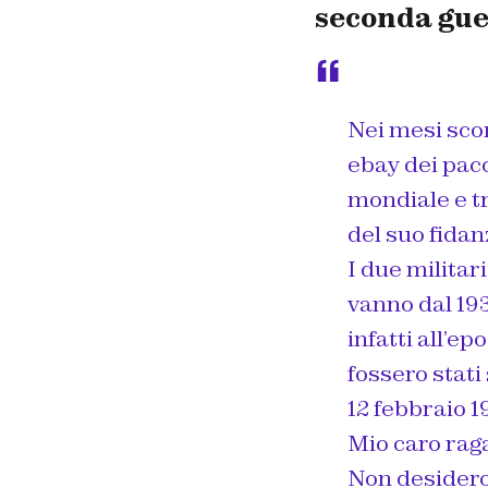
seconda gu
Nei mesi sco
ebay dei pacc
mondiale e tr
del suo fida
I due militar
vanno dal 193
infatti all’e
fossero stati
12 febbraio 
Mio caro rag
Non desidero 