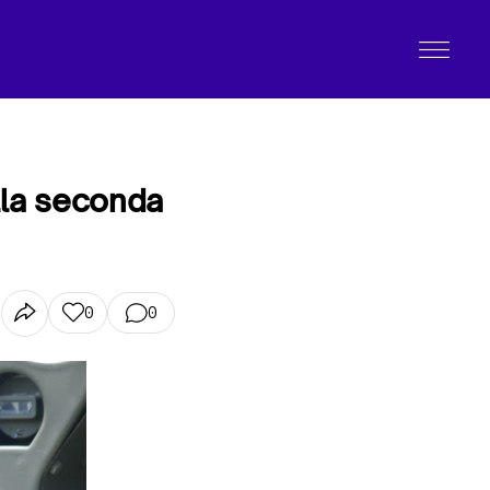
lla seconda
0
0