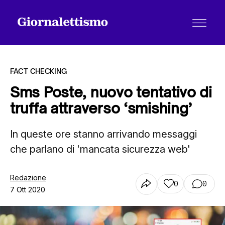
FACT CHECKING
Sms Poste, nuovo tentativo di
truffa attraverso ‘smishing’
Tutti gli articoli
In queste ore stanno arrivando messaggi
che parlano di 'mancata sicurezza web'
Chi siamo
Redazione
0
0
Contatti
7 Ott 2020