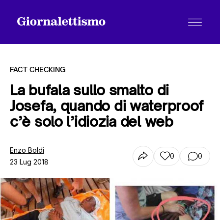
FACT CHECKING
La bufala sullo smalto di
Josefa, quando di waterproof
Tutti gli articoli
c’è solo l’idiozia del web
Chi siamo
Enzo Boldi
0
0
23 Lug 2018
Contatti