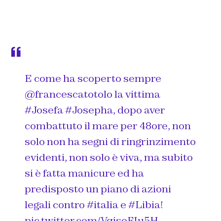
E come ha scoperto sempre
@francescatotolo
la vittima
#Josefa
#Josepha
, dopo aver
combattuto il mare per 48ore, non
solo non ha segni di ringrinzimento
evidenti, non solo è viva, ma subito
si è fatta manicure ed ha
predisposto un piano di azioni
legali contro
#italia
e
#Libia
!
pic.twitter.com/VqisoFIu5H