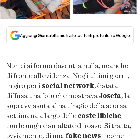
Aggiungi Giornalettismo tra le tue fonti preferite su Google
Non ci si ferma davanti a nulla, neanche
di fronte all’evidenza. Negli ultimi giorni,
in giro per i
social network
, è stata
diffusa una foto che mostrava
Josefa,
la
sopravvissuta al naufragio della scorsa
settimana a largo delle
coste libiche
,
con le unghie smaltate di rosso. Si tratta,
ovviamente, di una
fake news
– come