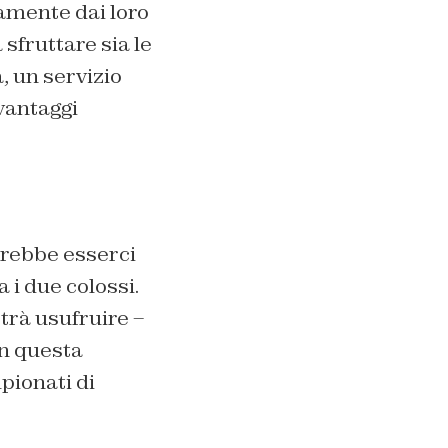
amente dai loro
 sfruttare sia le
, un servizio
 vantaggi
otrebbe esserci
 i due colossi.
trà usufruire –
in questa
pionati di