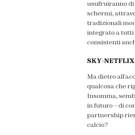
usufruiranno di 
schermi, attraver
tradizionali mod
integrato a tutti
consistenti anch
SKY-NETFLIX:
Ma dietro all’ac
qualcosa che rig
Insomma, sembra 
in futuro – di c
partnership rien
calcio?