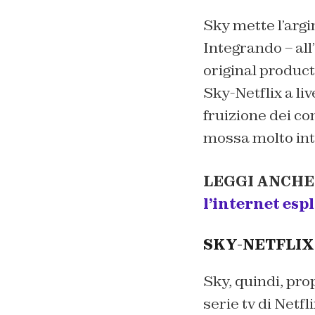
Sky mette l’argi
Integrando – all
original product
Sky-Netflix a li
fruizione dei co
mossa molto intel
LEGGI ANCHE
l’internet esp
SKY-NETFLIX:
Sky, quindi, prop
serie tv di Netf