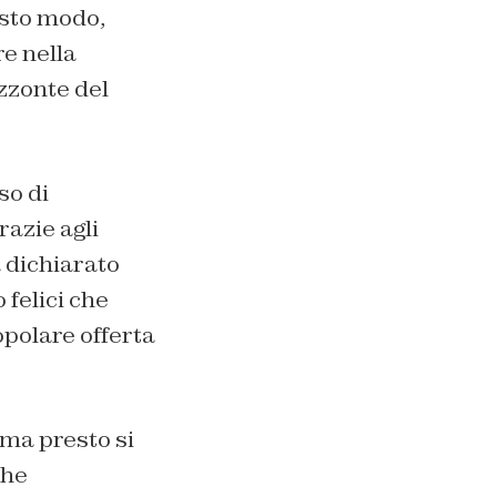
esto modo,
re nella
izzonte del
so di
razie agli
a dichiarato
felici che
opolare offerta
 ma presto si
che