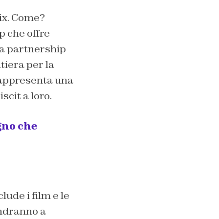
lix. Come?
p che offre
na partnership
tiera per la
 rappresenta una
scit a loro.
egno che
lude i film e le
andranno a