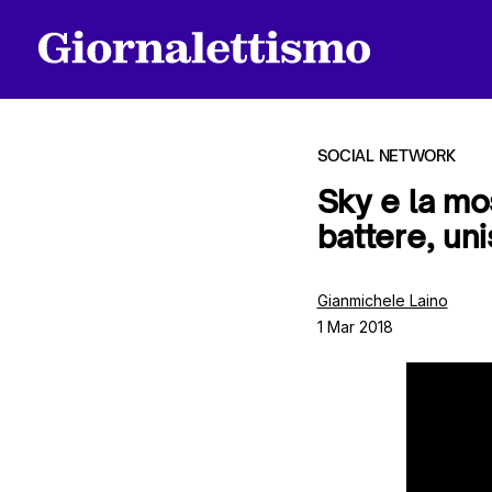
SOCIAL NETWORK
Sky e la mos
battere, unis
Tutti gli articoli
Gianmichele Laino
1 Mar 2018
Chi siamo
Contatti