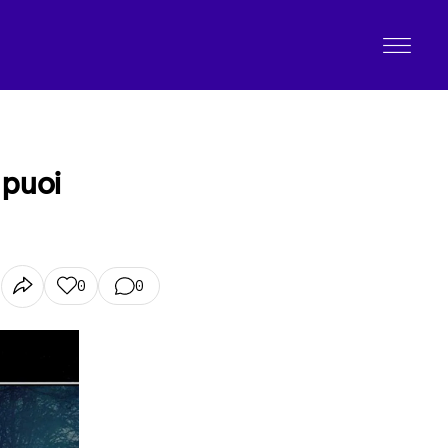
 puoi
0
0