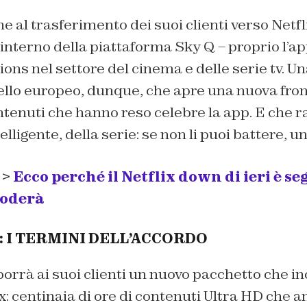
ne al trasferimento dei suoi clienti verso Netf
’interno della piattaforma Sky Q – proprio l’ap
ions nel settore del cinema e delle serie tv. U
vello europeo, dunque, che apre una nuova fron
ntenuti che hanno reso celebre la app. E che
ligente, della serie: se non li puoi battere, uni
 >
Ecco perché il Netflix down di ieri è s
loderà
 I TERMINI DELL’ACCORDO
orrà ai suoi clienti un nuovo pacchetto che inc
lix: centinaia di ore di contenuti Ultra HD che 