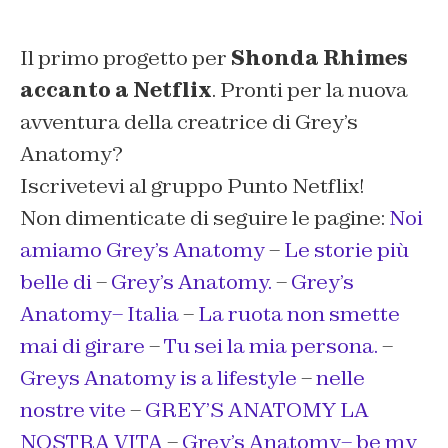
Il primo progetto per
Shonda Rhimes
accanto a Netflix
. Pronti per la nuova
avventura della creatrice di Grey’s
Anatomy?
Iscrivetevi al gruppo Punto Netflix!
Non dimenticate di seguire le pagine:
Noi
amiamo Grey’s Anatomy
–
Le storie più
belle di
–
Grey’s Anatomy.
–
Grey’s
Anatomy– Italia
–
La ruota non smette
mai di girare
–
Tu sei la mia persona.
–
Greys Anatomy is a lifestyle
–
nelle
nostre vite
–
GREY’S ANATOMY LA
NOSTRA VITA
–
Grey’s Anatomy– be my