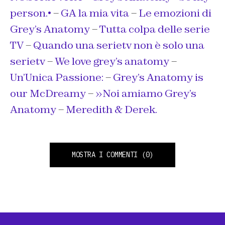
person.•
–
GA la mia vita
–
Le emozioni di
Grey’s Anatomy
–
Tutta colpa delle serie
TV
–
Quando una serietv non è solo una
serietv
–
We love grey’s anatomy
–
Un’Unica Passione:
–
Grey’s Anatomy is
our McDreamy
–
»Noi amiamo Grey’s
Anatomy
–
Meredith & Derek.
MOSTRA I COMMENTI
(0)