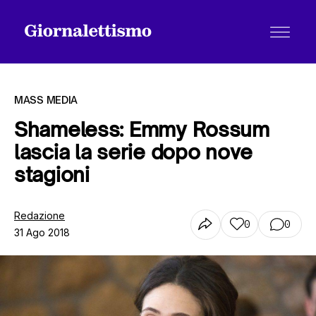
MASS MEDIA
Shameless: Emmy Rossum
lascia la serie dopo nove
Tutti gli articoli
stagioni
Chi siamo
Redazione
0
0
31 Ago 2018
Contatti