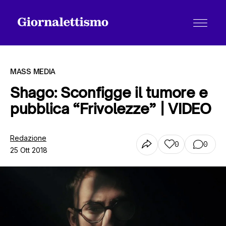
MASS MEDIA
Shago: Sconfigge il tumore e
pubblica “Frivolezze” | VIDEO
Tutti gli articoli
Redazione
0
0
25 Ott 2018
Chi siamo
Contatti