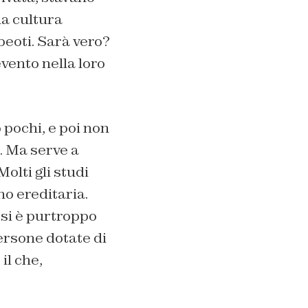
na cultura
beoti. Sarà vero?
vento nella loro
 pochi, e poi non
. Ma serve a
olti gli studi
no ereditaria.
si è purtroppo
ersone dotate di
il che,