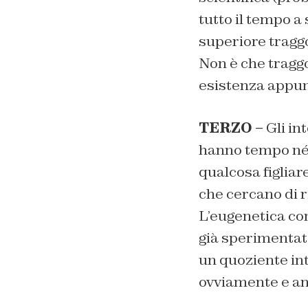
tutto il tempo a
superiore traggo
Non è che traggo
esistenza appunt
TERZO –
Gli int
hanno tempo né v
qualcosa figliare
che cercano di r
L’eugenetica co
già sperimentat
un quoziente inte
ovviamente e an