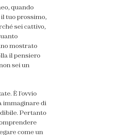
aneo, quando
 il tuo prossimo,
rché sei cattivo,
 quanto
anno mostrato
lla il pensiero
non sei un
ate. È l’ovvio
 a immaginare di
edibile. Pertanto
r comprendere
 fregare come un