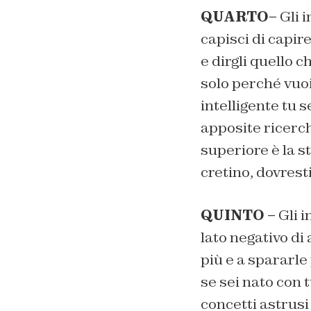
QUARTO–
Gli i
capisci di capire
e dirgli quello c
solo perché vuoi
intelligente tu
apposite ricerche
superiore è la s
cretino, dovres
QUINTO –
Gli i
lato negativo di
più e a spararle
se sei nato con
concetti astrusi 