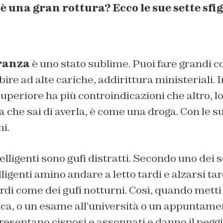
è una gran rottura? Ecco le sue sette sfig
ranza
è uno stato sublime. Puoi fare grandi c
ire ad alte cariche, addirittura ministeriali. 
superiore ha più controindicazioni che altro, lo
 che sai di averla, è come una droga. Con le s
i.
elligenti sono gufi distratti. Secondo uno dei sol
lligenti amino andare a letto tardi e alzarsi ta
urdi come dei gufi notturni. Così, quando metti
ca, o un esame all’università o un appuntamen
resentano cisposi e assonnati e danno il peggio