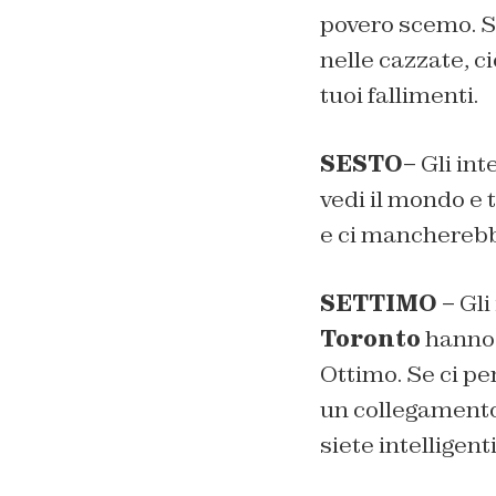
povero scemo. Si
nelle cazzate, c
tuoi fallimenti.
SESTO–
Gli int
vedi il mondo e t
e ci mancherebb
SETTIMO –
Gli 
Toronto
hanno s
Ottimo. Se ci pe
un collegamento 
siete intelligenti