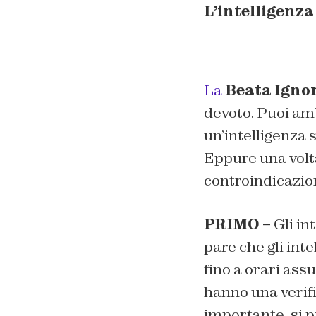
L’intelligenza 
La
Beata Igno
devoto. Puoi amb
un’intelligenza 
Eppure una volta
controindicazion
PRIMO –
Gli int
pare che gli inte
fino a orari ass
hanno una verifi
importante, si p