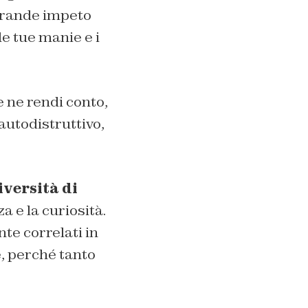
 grande impeto
le tue manie e i
te ne rendi conto,
 autodistruttivo,
versità di
a e la curiosità.
te correlati in
, perché tanto