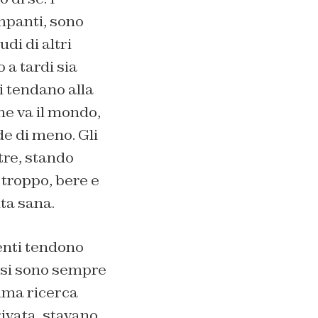
impanti, sono
di di altri
 a tardi sia
i tendano alla
e va il mondo,
de di meno. Gli
tre, stando
 troppo, bere e
ta sana.
genti tendono
essi sono sempre
sima ricerca
rivata, stavano