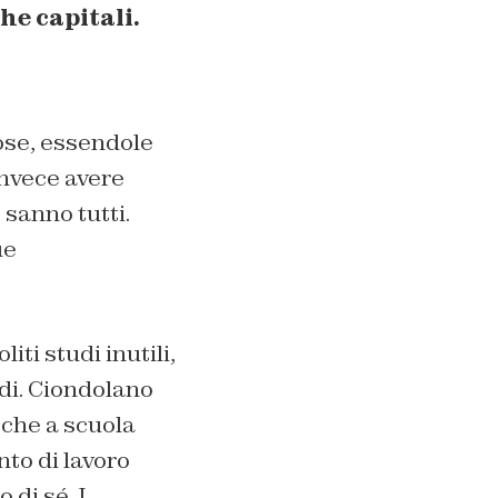
he capitali.
ose, essendole
Invece avere
 sanno tutti.
ue
iti studi inutili,
rdi. Ciondolano
 che a scuola
to di lavoro
 di sé. I