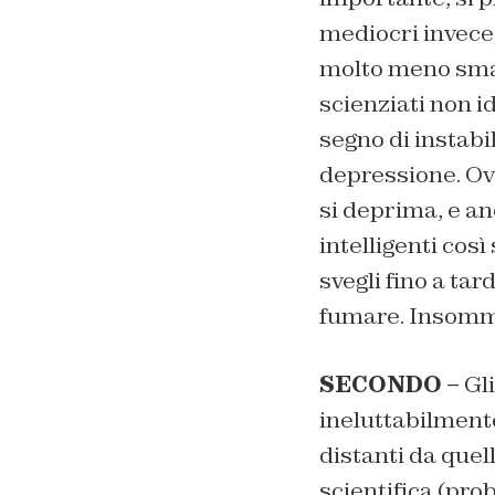
mediocri invece,
molto meno smart
scienziati non id
segno di instabi
depressione. Ov
si deprima, e anc
intelligenti cos
svegli fino a ta
fumare. Insomma,
SECONDO –
Gli
ineluttabilmente
distanti da quell
scientifica (pro