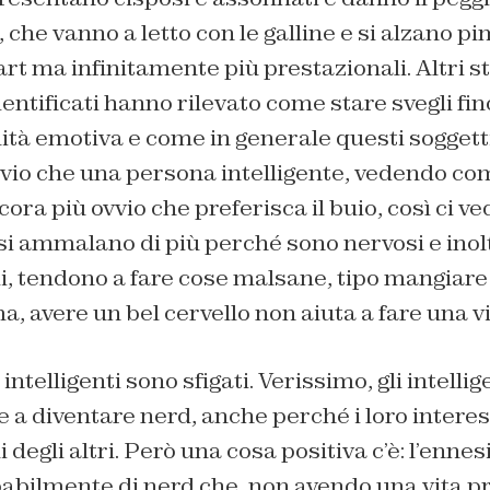
 che vanno a letto con le galline e si alzano p
 ma infinitamente più prestazionali. Altri stu
entificati hanno rilevato come stare svegli fino
lità emotiva e come in generale questi soggett
vio che una persona intelligente, vedendo com
ora più ovvio che preferisca il buio, così ci ve
ì si ammalano di più perché sono nervosi e inol
rdi, tendono a fare cose malsane, tipo mangiare
 avere un bel cervello non aiuta a fare una vi
 intelligenti sono sfigati. Verissimo, gli intelli
 a diventare nerd, anche perché i loro inter
i degli altri. Però una cosa positiva c’è: l’enne
babilmente di nerd che, non avendo una vita p