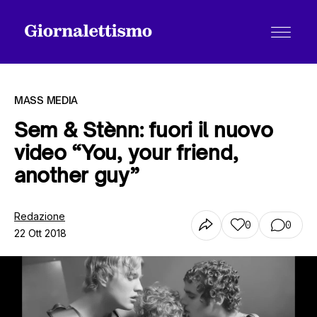
MASS MEDIA
Sem & Stènn: fuori il nuovo
video “You, your friend,
Tutti gli articoli
another guy”
Chi siamo
Redazione
0
0
22 Ott 2018
Contatti