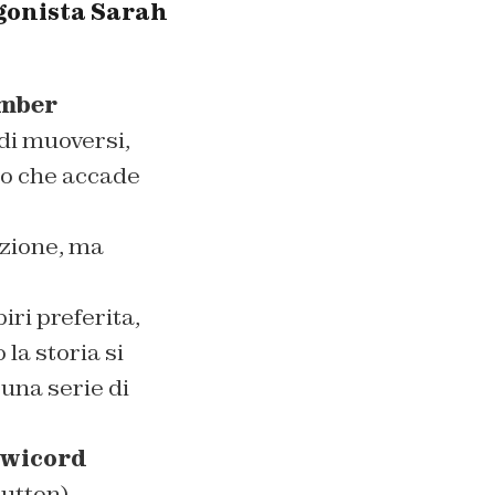
agonista
Sarah
mber
 di muoversi,
llo che accade
azione, ma
ri preferita,
la storia si
 una serie di
Swicord
Button
).