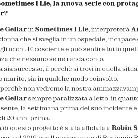
Sometimes I Lie, la nuova serie con prot
ar?
e Gellar
in
Sometimes I Lie
, interpreterà
A
 donna che si sveglia in un ospedale, incapace
 gli occhi. E’ cosciente e può sentire tutto que
enza che nessuno se ne renda conto.
 sia successo, il perchè si trovi in quella situ
 marito, sia in qualche modo coinvolto.
i, perchè non vedremo la nostra ammazzavampi
e Gellar
sempre paralizzata a letto, in quanto 
resente, la settimana prima del suo incidente e
 di 20 anni prima.
 di questo progetto è stata affidata a
Robin 
scar nel 2019 per
Il curioso caso di Benjamin 