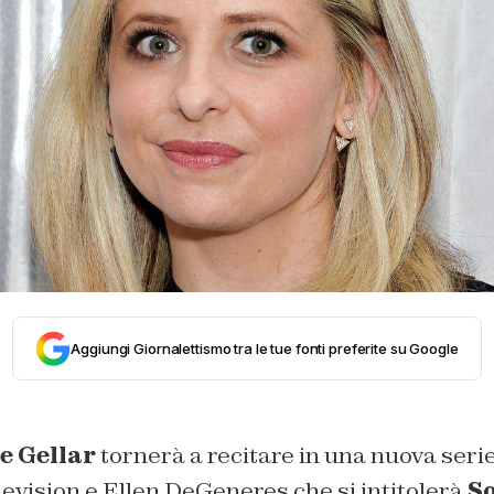
Aggiungi Giornalettismo tra le tue fonti preferite su Google
e Gellar
tornerà a recitare in una nuova seri
evision e Ellen DeGeneres che si intitolerà
So