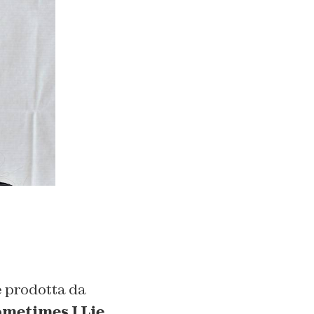
e prodotta da
metimes I Lie.