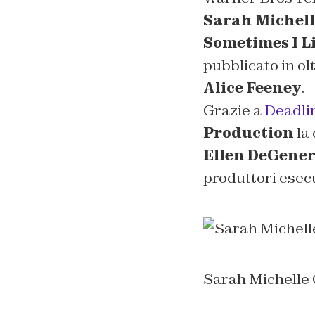
Sarah Michell
Sometimes I Li
pubblicato in ol
Alice Feeney
.
Grazie a
Deadli
Production
la 
Ellen DeGener
produttori esecu
Sarah Michelle 