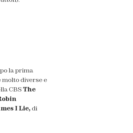
opo la prima
 molto diverse e
della CBS
The
Robin
mes I Lie,
di