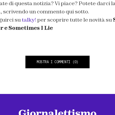
ate di questa notizia? Vi piace? Potete darci l
a, scrivendo un commento qui sotto.
guirci su
talky!
per scoprire tutte le novità su
r e Sometimes I Lie
MOSTRA I COMMENTI
(0)