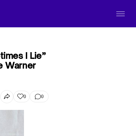
times I Lie”
 e Warner
0
0