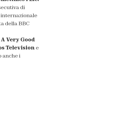
secutiva di
 internazionale
sta della BBC
a
A Very Good
s Television
e
o anche i