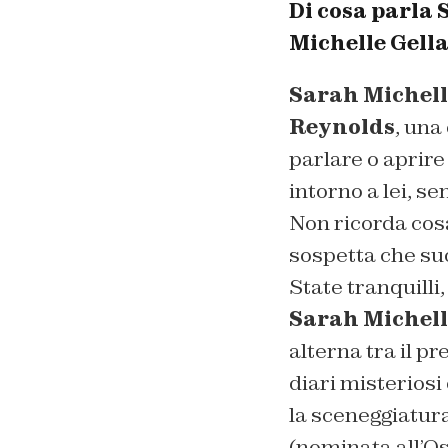
Di cosa parla 
Michelle Gell
Sarah Michell
Reynolds
, una
parlare o aprire
intorno a lei, s
Non ricorda cosa
sospetta che suo
State tranquill
Sarah Michell
alterna tra il p
diari misteriosi
la sceneggiatura
(nominata all’O