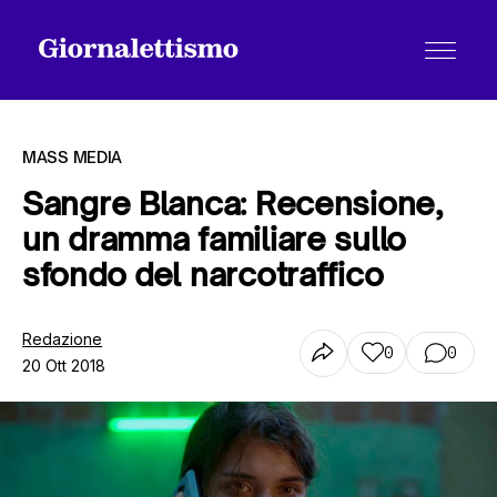
MASS MEDIA
Sangre Blanca: Recensione,
un dramma familiare sullo
Tutti gli articoli
sfondo del narcotraffico
Chi siamo
Redazione
0
0
20 Ott 2018
Contatti