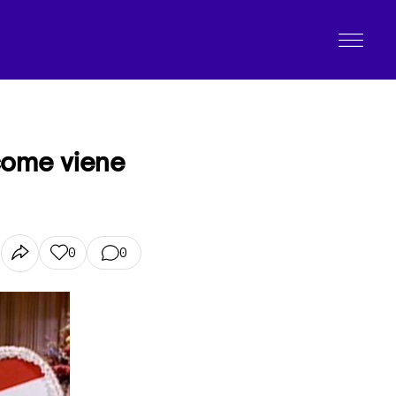
come viene
0
0