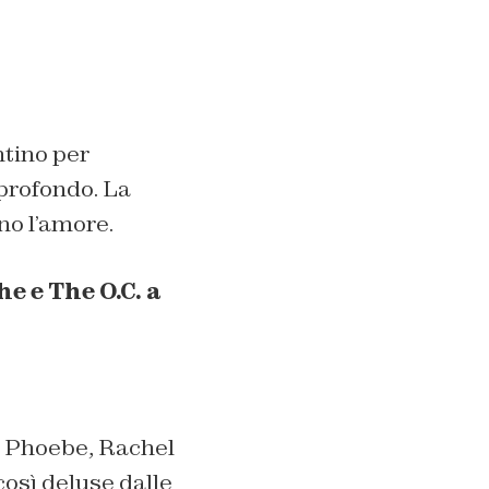
ntino per
profondo. La
no l’amore.
he e The O.C. a
ne Phoebe, Rachel
osì deluse dalle