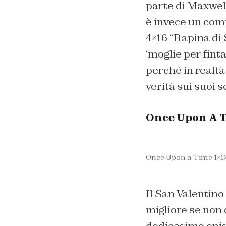
parte di Maxwel
è invece un comp
4×16
“Rapina di 
‘moglie per fint
perché in realtà
verità sui suoi 
Once Upon A 
Once Upon a Time 1×12
Il San Valentin
migliore se non 