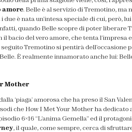
odio della prima stagione viene, così, rappre
o amore
. Belle è al servizio di Tremotino, ma 
 due è nata un’intesa speciale di cui, però, lui
 infatti, quando Belle scopre di poter liberare
n il bacio del vero amore, che tenta l’impresa 
n seguito Tremotino si pentirà dell’occasione p
 Belle. È realmente innamorato anche lui:
Bell
ur Mother
dalla ‘piaga’ amorosa che ha preso il San Vale
pisodi che How I Met Your Mother ha dedicato 
episodio 6×16
“L’anima Gemella”
ed il protagoni
rney
, il quale, come sempre, cerca di sfruttar