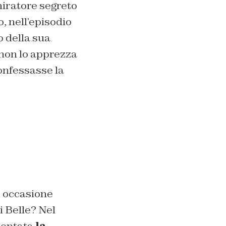
miratore segreto
, nell’episodio
o della sua
 non lo apprezza
confessasse la
e occasione
i Belle?
Nel