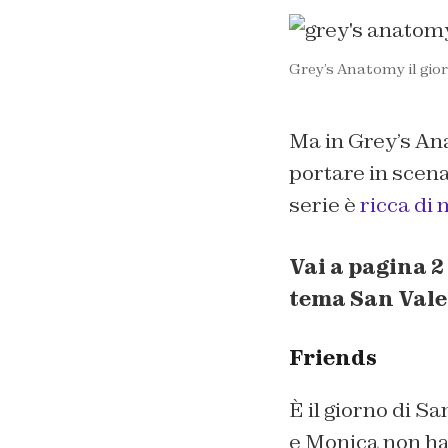
Grey’s Anatomy il gior
Ma in Grey’s An
portare in scena
serie è
ricca di
Vai a pagina 2 
tema San Val
Friends
È il giorno di S
e Monica non ha