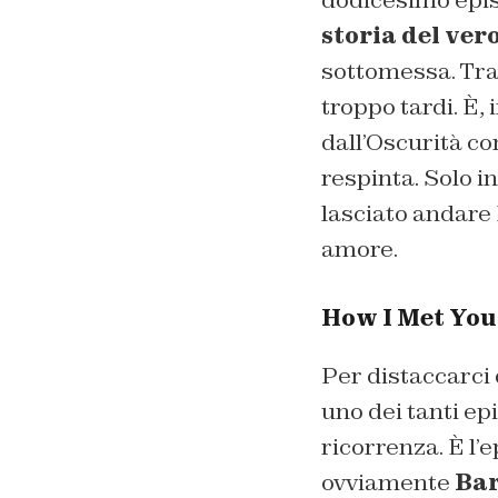
dodicesimo epis
storia del ver
sottomessa. Tra i
troppo tardi. È,
dall’Oscurità co
respinta. Solo i
lasciato andare
amore
.
How I Met Yo
Per distaccarci 
uno dei tanti e
ricorrenza. È l’
ovviamente
Ba