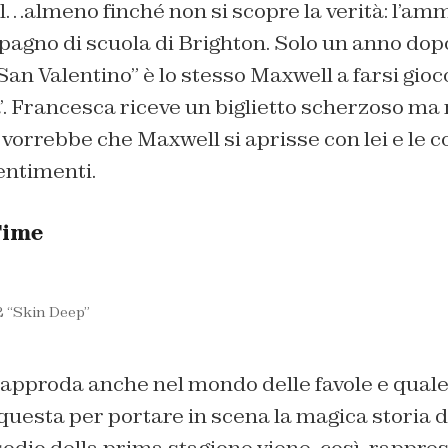
l…almeno finché non si scopre la verità: l’am
agno di scuola di Brighton. Solo un anno dopo
San Valentino”
è lo stesso Maxwell a farsi gioc
a’. Francesca riceve un biglietto scherzoso ma
 vorrebbe che Maxwell si aprisse con lei e le 
sentimenti.
Time
 “Skin Deep”
o approda anche nel mondo delle favole e qual
questa per portare in scena la magica storia d