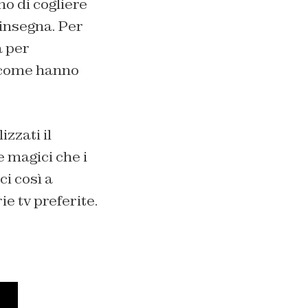
no di cogliere
 insegna. Per
a per
o come hanno
izzati il
 magici che i
ci così a
ie tv preferite.