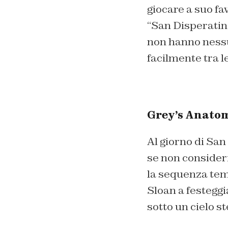
giocare a suo fa
“San Disperatin
non hanno nessu
facilmente tra le
Grey’s Anato
Al giorno di Sa
se non consideri
la sequenza tem
Sloan a festegg
sotto un cielo st