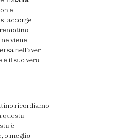
sentata
la
non è
 si accorge
 Tremotino
e ne viene
ersa nell’aver
e è il suo vero
ntino ricordiamo
a questa
sta è
e, o meglio