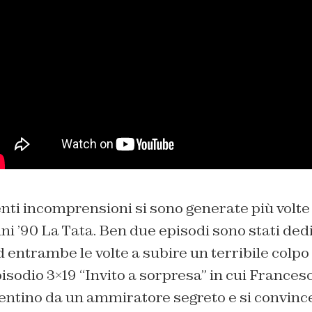
nti incomprensioni si sono generate più volte
ni ’90 La Tata. Ben due episodi sono stati dedi
 entrambe le volte a subire un terribile colpo
pisodio 3×19
“Invito a sorpresa”
in cui Francesc
lentino da un ammiratore segreto e si convince