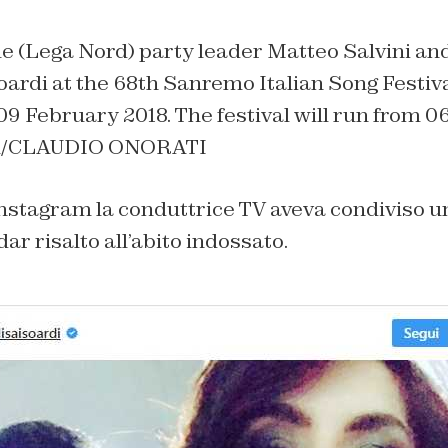
 (Lega Nord) party leader Matteo Salvini and
oardi at the 68th Sanremo Italian Song Festiva
09 February 2018. The festival will run from 06
A/CLAUDIO ONORATI
Instagram la conduttrice TV aveva condiviso un s
ar risalto all’abito indossato.