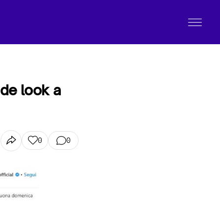
ude look a
0
0