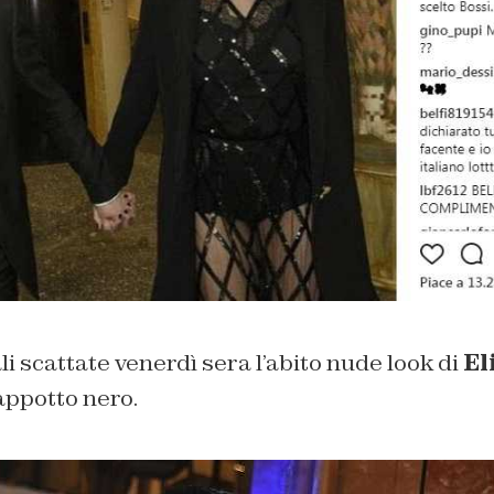
ali scattate venerdì sera l’abito nude look di
El
appotto nero.