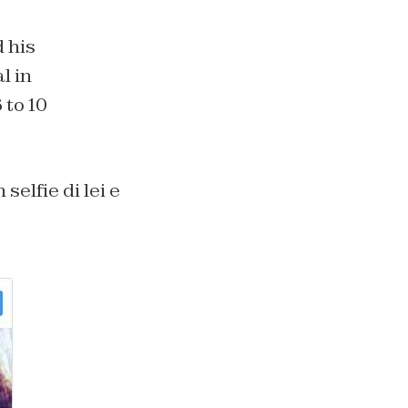
 his
l in
 to 10
elfie di lei e