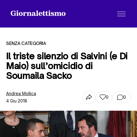
SENZA CATEGORIA
Il triste silenzio di Salvini (e Di
Maio) sull’omicidio di
Tutti gli articoli
Soumaila Sacko
Chi siamo
Andrea Mollica
0
0
4 Giu 2018
Contatti