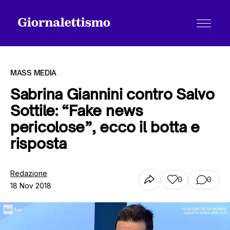
MASS MEDIA
Sabrina Giannini contro Salvo
Sottile: “Fake news
Tutti gli articoli
pericolose”, ecco il botta e
risposta
Chi siamo
Redazione
0
0
18 Nov 2018
Contatti