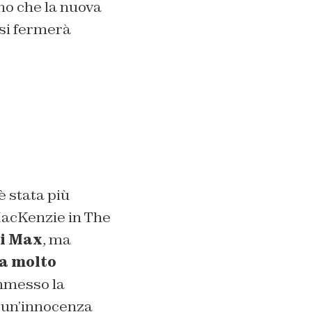
no che la nuova
 si fermerà
è stata più
MacKenzie in
The
di Max
, ma
a molto
messo la
 un’innocenza