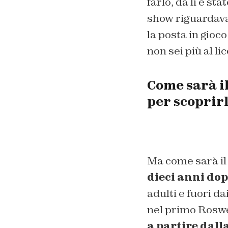
farlo, da li è s
show riguardava 
la posta in gio
non sei più al lic
Come sarà i
per scoprir
Ma come sarà il
dieci anni dopo
adulti e fuori d
nel primo Roswe
a partire dall