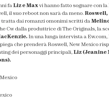
nni fa
Liz e Max
vi hanno fatto sognare con la 
ll, il suo reboot non sarà da meno.
Roswell,
v
tratta dai romanzi omonimi scritti da
Melin
The Cw dalla produttrice di The Originals, la s
MacKenzie.
In una lunga intervista a Ew.com,
 piega che prenderà Roswell, New Mexico rispe
asting dei personaggi principali,
Liz (Jeanine
ns).
exico