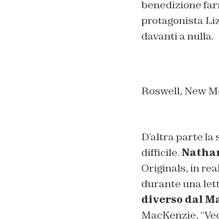
benedizione far
protagonista Li
davanti a nulla.
Roswell, New M
D’altra parte la
difficile.
Natha
Originals
, in re
durante una let
diverso dal M
MacKenzie,
“Ve