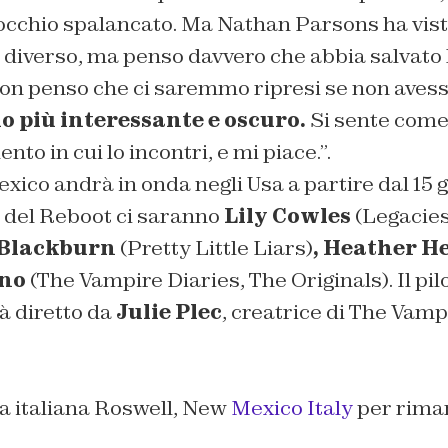
n occhio spalancato. Ma Nathan Parsons ha vis
 diverso, ma penso davvero che abbia salvato 
n penso che ci saremmo ripresi se non avess
 più interessante e oscuro.
Si sente come
to in cui lo incontri, e mi piace.”.
ico andrà in onda negli Usa a partire dal 15 
t del Reboot ci saranno
Lily Cowles
(Legacies
 Blackburn
(Pretty Little Liars)
, Heather 
ino
(The Vampire Diaries, The Originals)
. Il pi
 diretto da
Julie Plec
, creatrice di The Vamp
a italiana Roswell, New
Mexico Italy
per riman