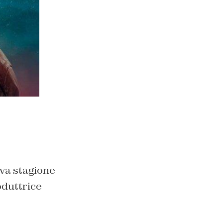
ova stagione
oduttrice