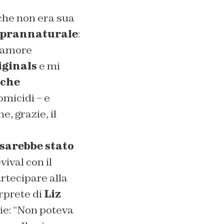
he non era sua
soprannaturale
:
d’amore
iginals
e mi
 che
omicidi – e
, grazie, il
sarebbe stato
ival con il
artecipare alla
erprete di
Liz
ie:
“Non poteva