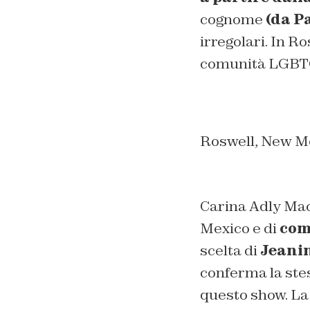
cognome
(da P
irregolari. In 
comunità LGBT
Roswell, New M
Carina Adly Mac
Mexico e di
come
scelta di
Jeani
conferma la stes
questo show. La 