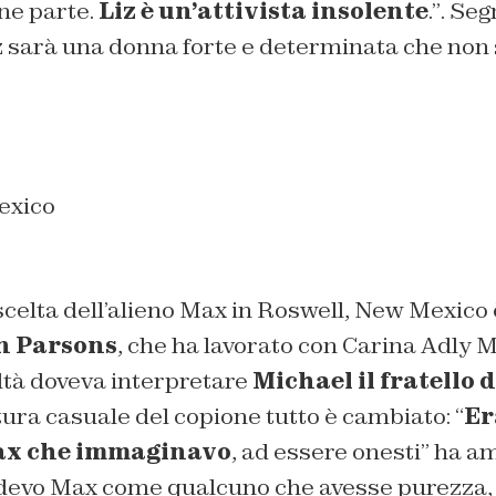
ne parte.
Liz è un’attivista insolente
.”
. Seg
z sarà una donna forte e determinata che non
exico
 scelta dell’alieno Max in Roswell, New Mexico 
n Parsons
, che ha lavorato con Carina Adly 
altà doveva interpretare
Michael il fratello 
tura casuale del copione tutto è cambiato:
“
Er
ax che immaginavo
, ad essere onesti”
ha am
devo Max come qualcuno che avesse purezza,