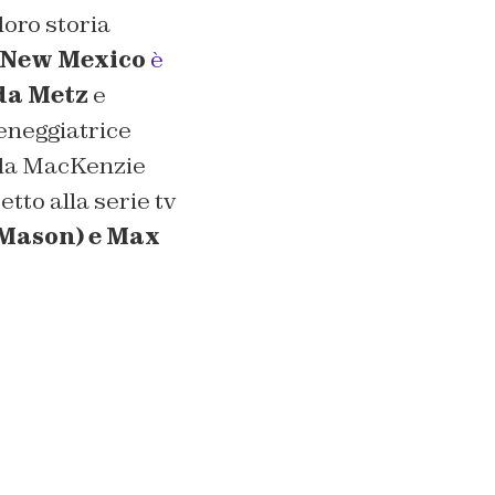
loro storia
 New Mexico
è
da Metz
e
ceneggiatrice
 la MacKenzie
tto alla serie tv
 Mason) e Max