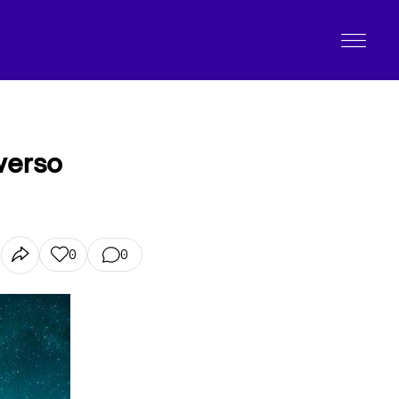
verso
0
0