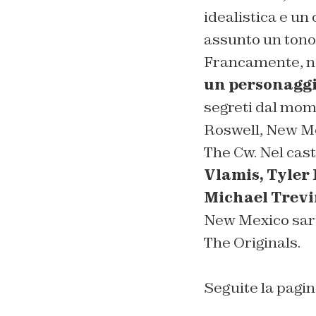
idealistica e u
assunto un tono
Francamente, no
un personaggio
segreti dal momen
Roswell, New Mex
The Cw. Nel cas
Vlamis,
Tyler
Michael Trev
New Mexico sarà
The Originals.
Seguite la pagin