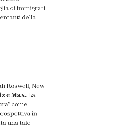
glia di immigrati
entanti della
 di Roswell, New
iz e Max.
La
icura” come
rospettiva in
ta una tale