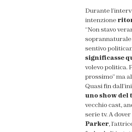
Durante l’interv
intenzione
rito
“Non stavo vera
soprannaturale 
sentivo politic
significasse q
volevo politica.
prossimo” ma all
Quasi fin dall’in
uno show del t
vecchio cast, an
serie tv. A dove
Parker
, l’attri