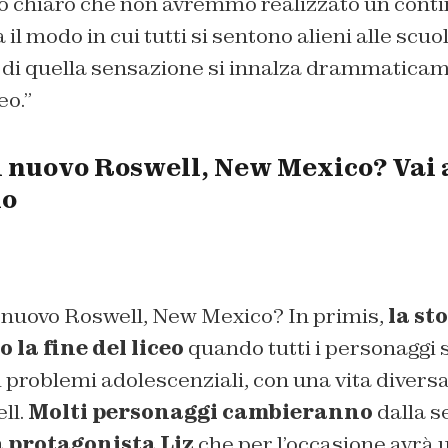
tato chiaro che non avremmo realizzato un conti
il modo in cui tutti si sentono alieni alle scuo
co di quella sensazione si innalza drammatic
eo.”
l nuovo Roswell, New Mexico? Vai 
lo
 nuovo Roswell, New Mexico? In primis,
la st
 la fine del liceo
quando tutti i personaggi
ai problemi adolescenziali, con una vita diversa
ll.
Molti personaggi cambieranno
dalla se
a protagonista Liz
che per l’occasione avrà u