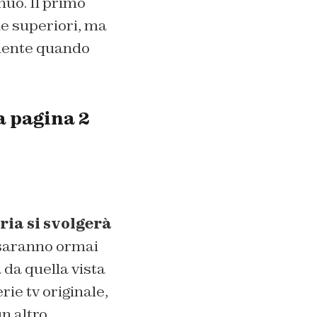
nuo. Il primo
le superiori, ma
amente quando
a pagina 2
oria si svolgerà
 saranno ormai
 da quella vista
rie tv originale,
n altro