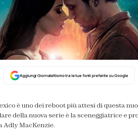
Aggiungi Giornalettismo tra le tue fonti preferite su Google
xico è uno dei reboot più attesi di questa nu
rlare della nuova serie è la sceneggiatrice e pr
a Adly MacKenzie.