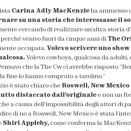
ista
Carina Adly MacKenzie
ha ammesso c
rnare su una storia che interessasse il 
mente cercando di realizzare un’altra storia 
perché venivo fuori da cinque anni di
The Or
amente occupata.
Volevo scrivere uno show
ualcosa.
Volevo cowboys, qualcosa da adulti, 
 Pensavo che la The Cw ci avrebbe risposto “Bene
a fine lo hanno comprato a tavolino.”
izio è stato chiaro che
Roswell, New Mexico 
utto distaccato dall’originale
e non un Rev
che a causa dell’impossibilità degli attori di p
r dire di no a Roswell, New Mexico è stata l’int
ce
Shiri Appleby,
come conferma la MacKenz