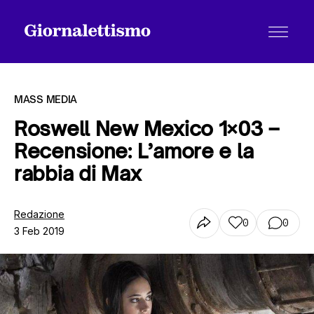
MASS MEDIA
Roswell New Mexico 1×03 –
Recensione: L’amore e la
Tutti gli articoli
rabbia di Max
Chi siamo
Redazione
0
0
3 Feb 2019
Contatti