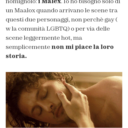
nomignolo:
i Malex
. Io ho bisogno solo di
un Maalox quando arrivano le scene tra
questi due personaggi, non perchè gay (
w la comunità LGBTQ) o per via delle
scene leggermente hot, ma
semplicemente
non mi piace la loro
storia.