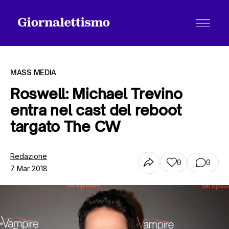
MASS MEDIA
Roswell: Michael Trevino
entra nel cast del reboot
Tutti gli articoli
targato The CW
Chi siamo
Redazione
0
0
7 Mar 2018
Contatti