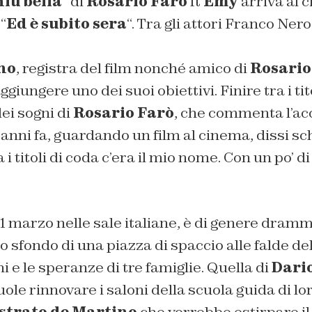
iù bella
” di
Rosario Farò
ft
Emy
arriva al c
 “
Ed è subito sera
“. Tra gli attori Franco Ner
no
, registra del film nonché amico di
Rosario
ggiungere uno dei suoi obiettivi. Finire tra i tit
dei sogni di
Rosario Farò
, che commenta l’ac
i anni fa, guardando un film al cinema, dissi s
a i titoli di coda c’era il mio nome. Con un po’ di
l 21 marzo nelle sale italiane, è di genere dramm
 sfondo di una piazza di spaccio alle falde del
i e le speranze di tre famiglie. Quella di
Dari
uole rinnovare i saloni della scuola guida di lo