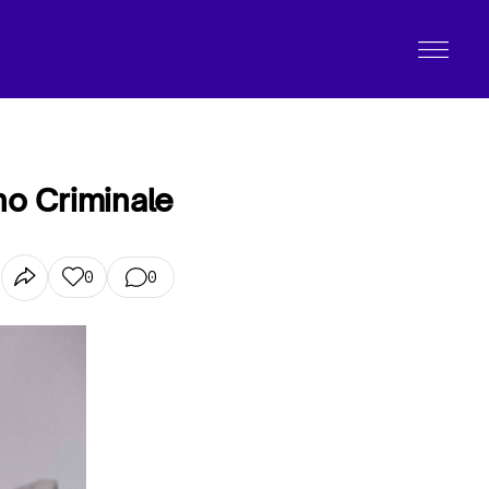
ino Criminale
0
0