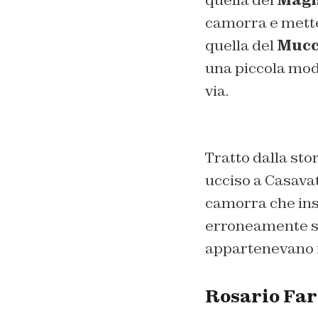
quella del
Magi
camorra e metter
quella del
Mucc
una piccola modi
via.
Tratto dalla stor
ucciso a Casavat
camorra che insa
erroneamente sca
appartenevano i 
Rosario Far