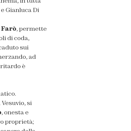
inema, in tutta
o e Gianluca Di
 Farò
, permette
oli di coda,
caduto sui
cherzando, ad
 ritardo è
atico.
 Vesuvio, si
o
, onesta e
ro proprietà;