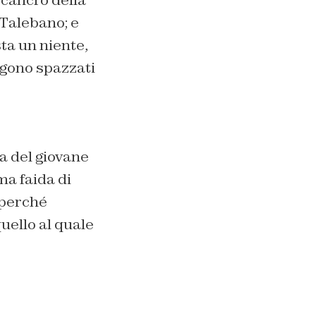
 cancro della
 Talebano; e
sta un niente,
ngono spazzati
ria del giovane
ma faida di
 perché
uello al quale