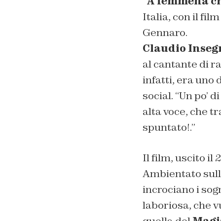
“
A femmena ch
Italia, con il film
Gennaro.
Claudio Inseg
al cantante di ra
infatti, era uno 
social. “
Un po’ d
alta voce, che tr
spuntato!
.”
Il film, uscito i
Ambientato sullo
incrociano i sogn
laboriosa, che v