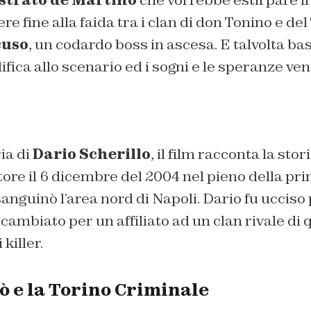
strato de Martino
che vorrebbe estirpare il
e fine alla faida tra i clan di don Tonino e del
uso
, un codardo boss in ascesa. E talvolta ba
fica allo scenario ed i sogni e le speranze ve
ia di
Dario Scherillo
, il film racconta la sto
ore il 6 dicembre del 2004 nel pieno della pri
nguinò l’area nord di Napoli. Dario fu ucciso
mbiato per un affiliato ad un clan rivale di q
killer.
ò e la Torino Criminale