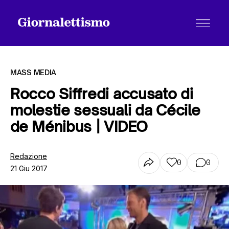
MASS MEDIA
Rocco Siffredi accusato di
molestie sessuali da Cécile
Tutti gli articoli
de Ménibus | VIDEO
Chi siamo
Redazione
0
0
21 Giu 2017
Contatti