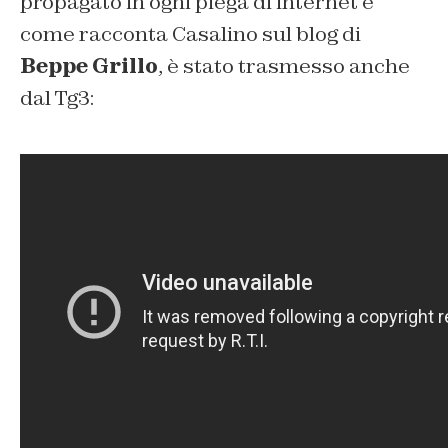
propagato in ogni piega di internet e
come racconta Casalino sul blog di
Beppe Grillo
, è stato trasmesso anche
dal Tg3: