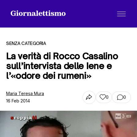
SENZA CATEGORIA
La verità di Rocco Casalino
sull’intervista delle Iene e
Tutti gli articoli
l’«odore dei rumeni»
Chi siamo
Maria Teresa Mura
0
0
16 Feb 2014
Contatti