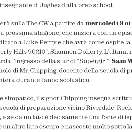
’insegnante di Jughead alla prep school.
erà sulla The CW a partire da
mercoledì 9 o
a prossima stagione, che inizierà con un epis
icato a Luke Perry e che avrà come ospite la 
erly Hills 90210
“, Shannen Doherty. L’ultima n
rda l’ingresso della star di “
Supergirl
“:
Sam W
ruolo di Mr. Chipping, docente della scuola di
terà durante l’anno scolastico.
e simpatico, il signor Chipping insegna scrittu
 scuola di preparazione vicino Riverdale. Rec
, e se da un lato è decisamente una fonte di is
è un altro lato oscuro e nascosto molto sotto la