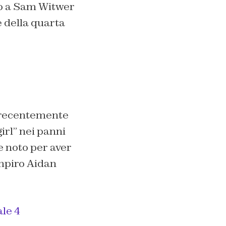
do a Sam Witwer
 della quarta
 recentemente
irl”
nei panni
e noto per aver
ampiro Aidan
ale 4