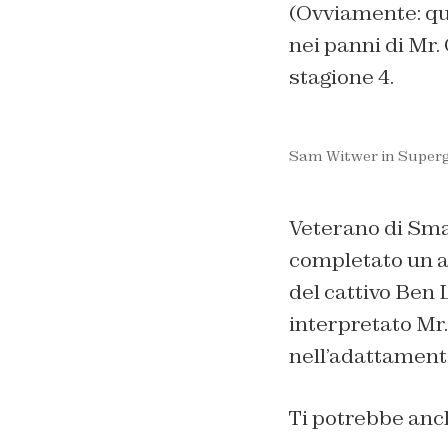
(Ovviamente: q
nei panni di Mr.
stagione 4.
Sam Witwer in Supergi
Veterano di
Smal
completato un ar
del cattivo Ben 
interpretato Mr
nell’adattamen
Ti potrebbe anc