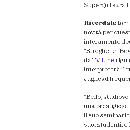
Supergirl sarà l
Riverdale
torn
novità per quest
interamente ded
“Streghe
” e
“Bev
da
TV Line
rigua
interpreterà il 
Jughead frequen
“
Bello, studioso 
una prestigiosa
il suo seminario
suoi studenti, c’