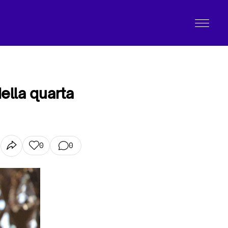
ella quarta
0
0