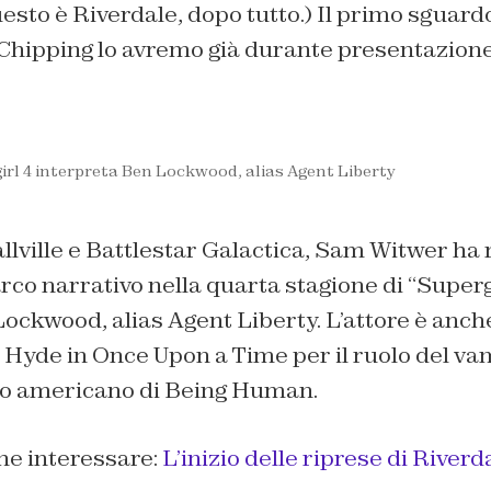
uesto è
Riverdale
, dopo tutto.) Il primo sguar
 Chipping lo avremo già durante presentazione
rl 4 interpreta Ben Lockwood, alias Agent Liberty
lville
e
Battlestar Galactica
, Sam Witwer ha
co narrativo nella quarta stagione di “
Superg
Lockwood, alias Agent Liberty. L’attore è anch
. Hyde in
Once Upon a Time
per il ruolo del v
to americano di
Being Human
.
he interessare:
L’inizio delle riprese di Riverd