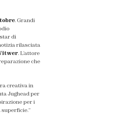
ttobre
. Grandi
odio
star di
otizia rilasciata
itwer
. L’attore
 preparazione che
ra creativa in
luta Jughead per
pirazione per i
 superficie.
”