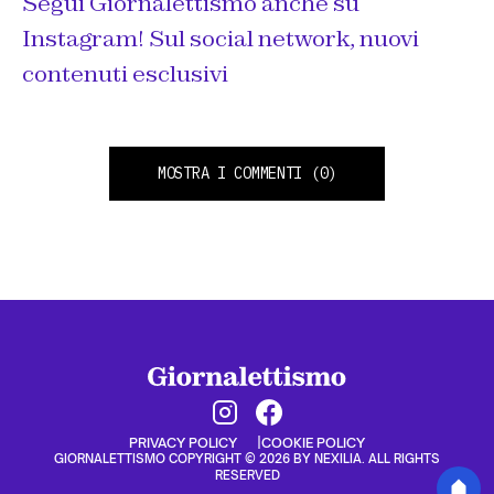
Segui Giornalettismo anche su
Instagram! Sul social network, nuovi
contenuti esclusivi
MOSTRA I COMMENTI
(0)
PRIVACY POLICY
COOKIE POLICY
GIORNALETTISMO COPYRIGHT © 2026 BY NEXILIA. ALL RIGHTS
RESERVED