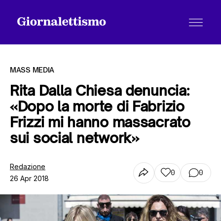
MASS MEDIA
Rita Dalla Chiesa denuncia:
«Dopo la morte di Fabrizio
Tutti gli articoli
Frizzi mi hanno massacrato
sui social network»
Chi siamo
Redazione
0
0
26 Apr 2018
Contatti