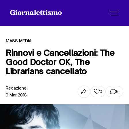
MASS MEDIA
Rinnovi e Cancellazioni: The
Good Doctor OK, The
Tutti gli articoli
Librarians cancellato
Chi siamo
Redazione
0
0
9 Mar 2018
Contatti