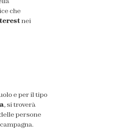
ella
rice che
terest
nei
lo e per il tipo
a
, si troverà
 delle persone
n campagna.