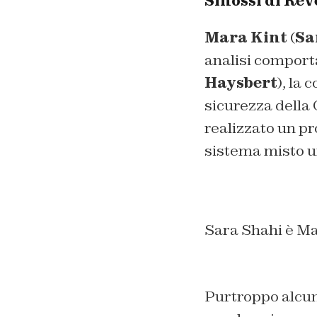
Sinossi di Rev
Mara Kint
(
Sa
analisi comport
Haysbert
), la
sicurezza della 
realizzato un pr
sistema misto um
Sara Shahi è Ma
Purtroppo alcuni