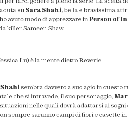
i per farci godere a pieno la serie. La scelta d
caduta su
Sara Shahi
, bella e bravissima att
ho avuto modo di apprezzare in
Person of In
dda killer Sameen Shaw.
Jessica Lu) è la mente dietro Reverie.
a
Shahi
sembra davvero a suo agio in questo ruo
tale che si intravede, il suo personaggio,
Mar
situazioni nelle quali dovrà adattarsi ai sogni
non sempre saranno campi di fiori e casette i