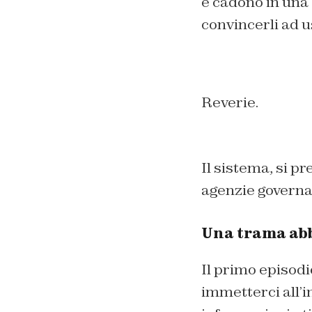
e cadono in una 
convincerli ad u
Reverie.
Il sistema, si p
agenzie governati
Una trama abb
Il primo episodi
immetterci all’i