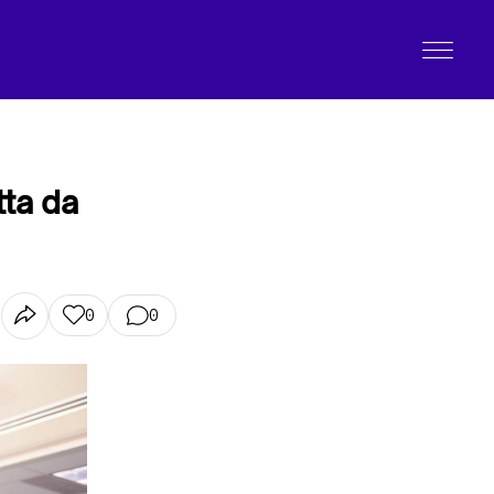
tta da
0
0