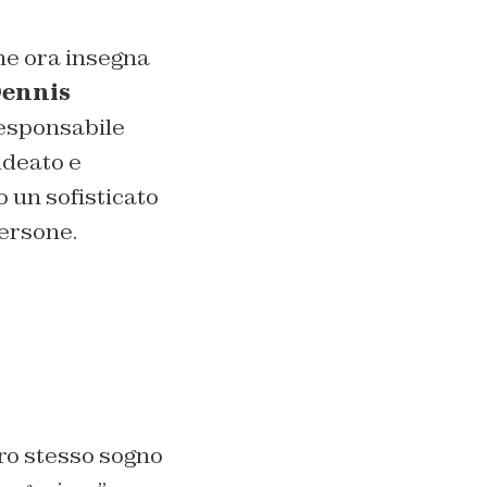
che ora insegna
ennis
 responsabile
ideato e
 un sofisticato
persone.
oro stesso sogno