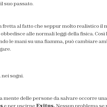
il suo passato.
n fretta al fatto che seppur molto realistico il
obbedisce alle normali leggi della fisica. Così 
ndo le mani su una fiamma, può cambiare am
gare.
 nei sogni.
la mente delle persone da salvare occorre una
s
e per uscirne
Exitus.
Nessun problema se n