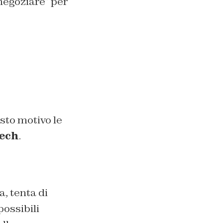
“negoziare” per
esto motivo le
ech
.
, tenta di
possibili