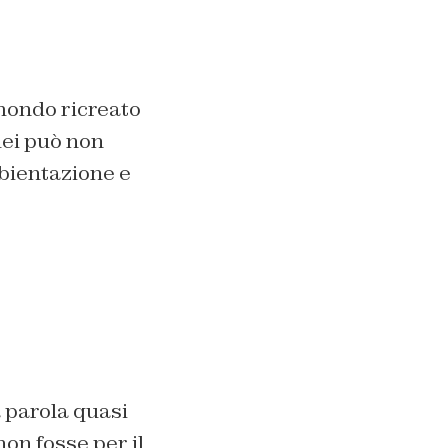
 mondo ricreato
lei può non
bientazione e
 parola quasi
on fosse per il