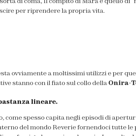
sorta di coma, Il compito di Mara è quello di 
scire per riprendere la propria vita.
resta ovviamente a moltissimi utilizzi e per qu
ve stanno con il fiato sul collo della
Onira-T
astanza lineare.
o, come spesso capita negli episodi di apertura
nterno del mondo Reverie fornendoci tutte le 