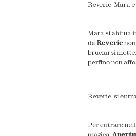
Reverie: Mara e 
Mara si abitua i
da
Reverie
non 
bruciarsi mette
perfino non affo
Reverie: si entra
Per entrare nel
magica:
Apertu