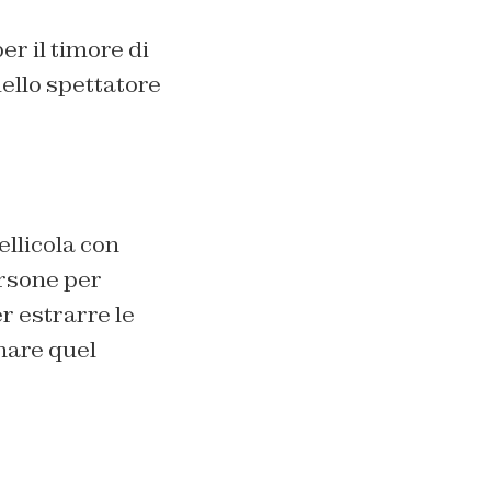
er il timore di
ello spettatore
ellicola con
ersone per
r estrarre le
onare quel