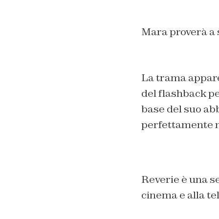
Mara proverà a s
La trama appare 
del flashback pe
base del suo abb
perfettamente n
Reverie è una se
cinema e alla te