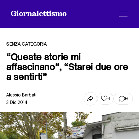
SENZA CATEGORIA
“Queste storie mi
affascinano”, “Starei due ore
Tutti gli articoli
a sentirti”
Chi siamo
Alessio Barbati
0
0
3 Dic 2014
Contatti