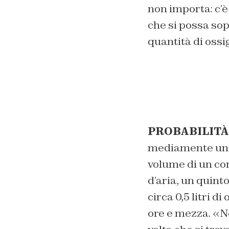
non importa: c’è 
che si possa sop
quantità di ossi
PROBABILITÀ
mediamente una 
volume di un cor
d’aria, un quint
circa 0,5 litri d
ore e mezza. «N