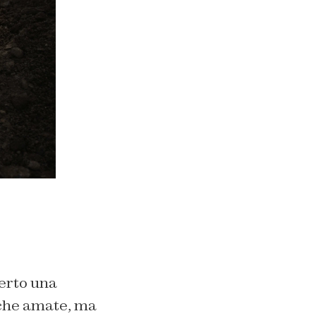
certo una
che amate, ma