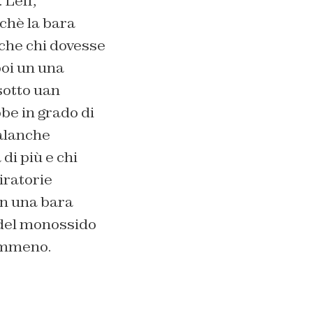
 Leff,
chè la bara
nche chi dovesse
poi un una
 sotto uan
be in grado di
alanche
di più e chi
iratorie
in una bara
 del monossido
nemmeno.