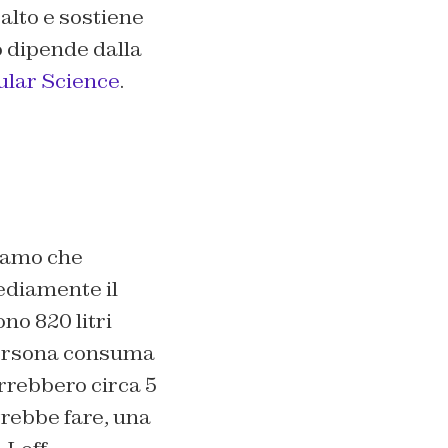
 alto e sostiene
o dipende dalla
lar Science
.
amo che
ediamente il
no 820 litri
e persona consuma
vorrebbero circa 5
trebbe fare, una