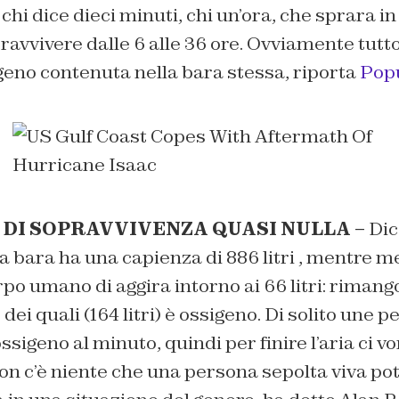
chi dice dieci minuti, chi un’ora, che sprara in
ravvivere dalle 6 alle 36 ore. Ovviamente tutt
geno contenuta nella bara stessa, riporta
Popu
 DI SOPRAVVIVENZA QUASI NULLA –
Dic
bara ha una capienza di 886 litri , mentre m
po umano di aggira intorno ai 66 litri: rimango
o dei quali (164 litri) è ossigeno. Di solito un
i ossigeno al minuto, quindi per finire l’aria ci 
on c’è niente che una persona sepolta viva po