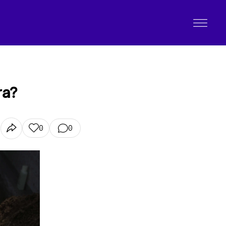
ra?
0
0