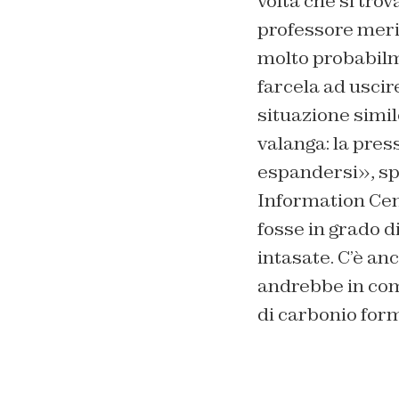
volta che si trov
professore merit
molto probabilme
farcela ad uscire
situazione simil
valanga: la pres
espandersi», sp
Information Cent
fosse in grado di
intasate. C’è an
andrebbe in com
di carbonio for