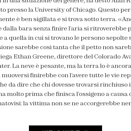
a in una situazione del genere, ha detto Alan R.
o presso la University of Chicago. Questo per
nte è ben sigillata e si trova sotto terra. «A
 dalla bara senza finire l’aria si ritroverebbe 
e a quella in cui si trovano le persono sepolte
sione sarebbe così tanta che il petto non sareb
iega Ethan Greene, direttore del Colorado Av
er. La neve è pesante, ma la terra lo è ancora 
 muoversi finirebbe con l’avere tutte le vie rep
che da dire che chi dovesse trovarsi rinchiuso 
a molto prima che finisca l’ossigeno a causa
matovisi: la vittima non se ne accorgerebbe 