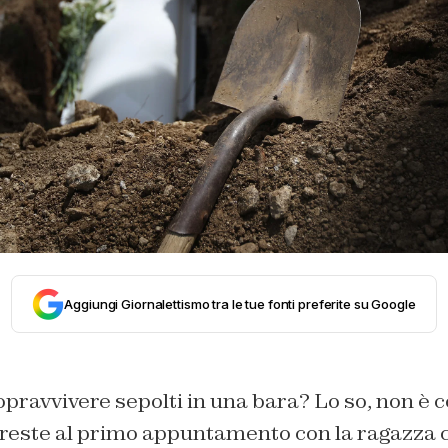
Aggiungi Giornalettismo tra le tue fonti preferite su Google
pravvivere sepolti in una bara? Lo so, non è 
este al primo appuntamento con la ragazza 