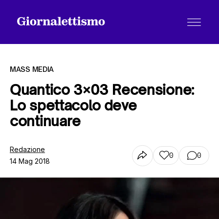
MASS MEDIA
Quantico 3×03 Recensione:
Lo spettacolo deve
Tutti gli articoli
continuare
Chi siamo
Redazione
0
0
14 Mag 2018
Contatti