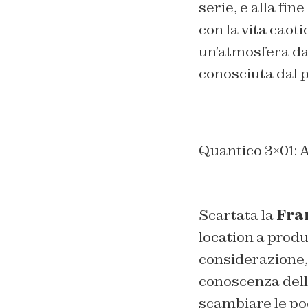
serie, e alla fi
con la vita caoti
un’atmosfera dai
conosciuta dal 
Quantico 3×01: A
Scartata la
Fra
location a produ
considerazione,
conoscenza della
scambiare le poc