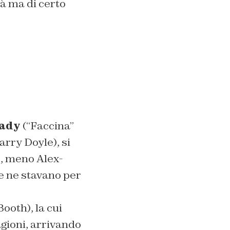
tà ma di certo
ady
(“Faccina”
rry Doyle), si
2, meno Alex-
he ne stavano per
ooth), la cui
agioni, arrivando