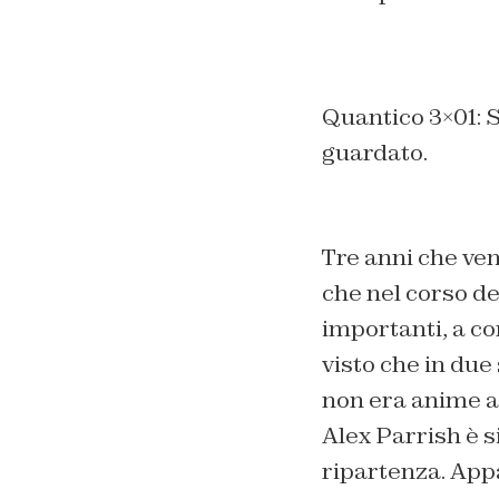
Quantico 3×01: S
guardato.
Tre anni che ven
che nel corso de
importanti, a c
visto che in due
non era anime af
Alex Parrish è s
ripartenza. App