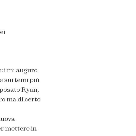
ei
cui mi auguro
e sui temi più
posato Ryan,
ro ma di certo
nuova
er mettere in