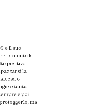
 e il suo
irettamente la
lto positivo.
pazzarsi la
ualcosa o
ugie e tanta
sempre e poi
 proteggerle, ma