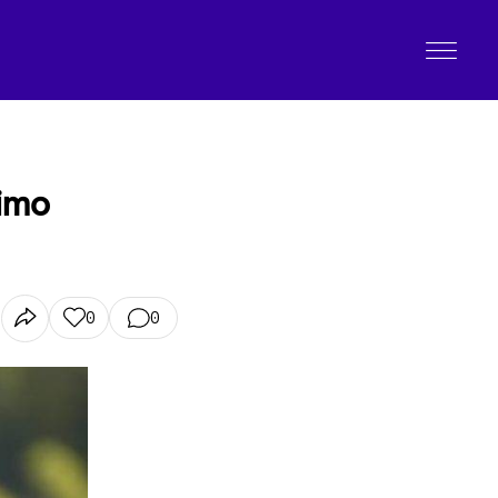
timo
0
0