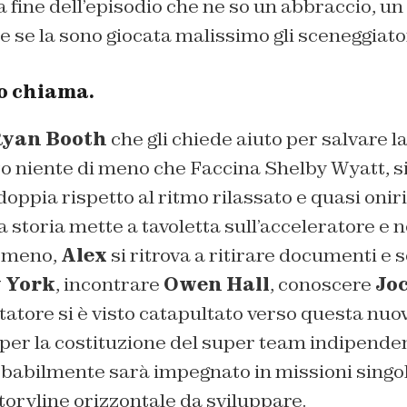
a fine dell’episodio che ne so un abbraccio, un
re se la sono giocata malissimo gli sceneggiator
to chiama.
yan Booth
che gli chiede aiuto per salvare l
o niente di meno che Faccina Shelby Wyatt, si
doppia rispetto al ritmo rilassato e quasi oniri
 storia mette a tavoletta sull’acceleratore e ne
e meno,
Alex
si ritrova a ritirare documenti e s
 York
, incontrare
Owen Hall
, conoscere
Joc
ttatore si è visto catapultato verso questa nu
per la costituzione del super team indipendent
obabilmente sarà impegnato in missioni singole
storyline orizzontale da sviluppare.