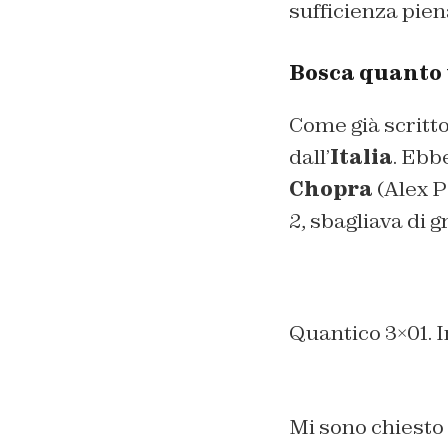
sufficienza piena
Bosca quanto t
Come già scritto 
dall’
Italia
. Ebb
Chopra
(Alex P
2, sbagliava di g
Quantico 3×01. I
Mi sono chiesto 