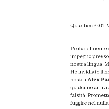
Quantico 3×01: 
Probabilmente il
impegno presso l
nostra lingua. Ma
Ho invidiato il 
nostra
Alex Pa
qualcuno arrivi 
falsità. Promet
fuggire nel null