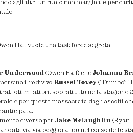
iando agli altri un ruolo non marginale per cari
ale.
wen Hall vuole una task force segreta.
ir Underwood
(Owen Hall) che
Johanna Br
persino il redivivo
Russel Tovey
(“Dumbo” Ha
rati ottimi attori, soprattutto nella stagione 
orale e per questo massacrata dagli ascolti c
 anticipata.
mente diverso per
Jake Mclaughlin
(Ryan B
 andata via via peggiorando nel corso delle st