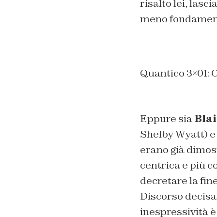
risalto lei, lasc
meno fondament
Quantico 3×01: O
Eppure sia
Bla
Shelby Wyatt) e 
erano già dimost
centrica e più c
decretare la fine
Discorso decisa
inespressività è