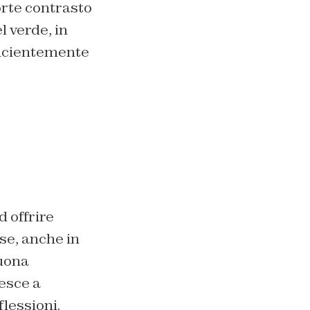
orte contrasto
 verde, in
fficientemente
d offrire
se, anche in
buona
iesce a
lessioni.