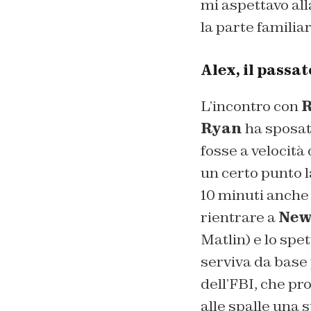
mi aspettavo all
la parte familia
Alex, il passa
L’incontro con
R
Ryan
ha sposat
fosse a velocità 
un certo punto la
10 minuti anch
rientrare a
New
Matlin) e lo spe
serviva da base 
dell’FBI, che pr
alle spalle una 