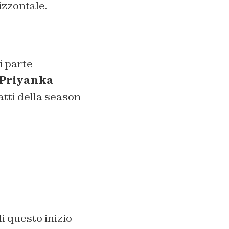
izzontale.
i parte
Priyanka
tti della season
i questo inizio