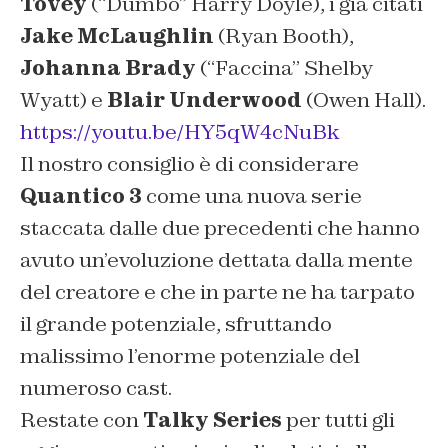
Tovey
(“Dumbo” Harry Doyle), i già citati
Jake McLaughlin
(Ryan Booth),
Johanna Brady
(“Faccina” Shelby
Wyatt) e
Blair Underwood
(Owen Hall).
https://youtu.be/HY5qW4cNuBk
Il nostro consiglio è di considerare
Quantico 3
come una nuova serie
staccata dalle due precedenti che hanno
avuto un’evoluzione dettata dalla mente
del creatore e che in parte ne ha tarpato
il grande potenziale, sfruttando
malissimo l’enorme potenziale del
numeroso cast.
Restate con
Talky Series
per tutti gli