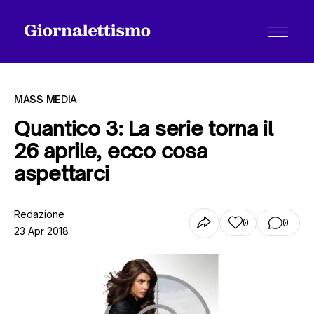
MASS MEDIA
Quantico 3: La serie torna il
26 aprile, ecco cosa
Tutti gli articoli
aspettarci
Chi siamo
Redazione
0
0
23 Apr 2018
Contatti