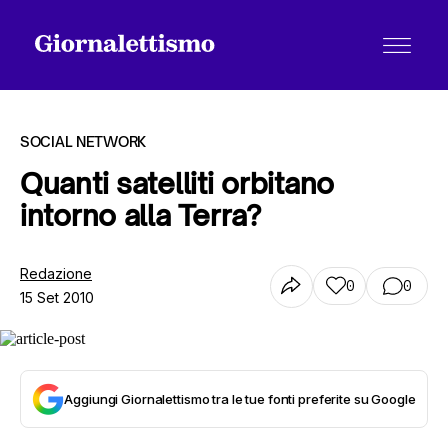
SOCIAL NETWORK
Quanti satelliti orbitano
intorno alla Terra?
Tutti gli articoli
Redazione
0
0
15 Set 2010
Chi siamo
Contatti
Aggiungi Giornalettismo tra le tue fonti preferite su Google