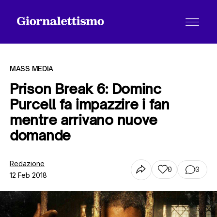
MASS MEDIA
Prison Break 6: Dominc
Purcell fa impazzire i fan
Tutti gli articoli
mentre arrivano nuove
domande
Chi siamo
Redazione
0
0
12 Feb 2018
Contatti