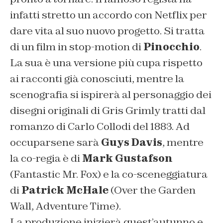
infatti stretto un accordo con Netflix per
dare vita al suo nuovo progetto. Si tratta
di un film in stop-motion di
Pinocchio
.
La sua è una versione più cupa rispetto
ai racconti già conosciuti, mentre la
scenografia si ispirerà al personaggio dei
disegni originali di Gris Grimly tratti dal
romanzo di Carlo Collodi del 1883. Ad
occuparsene sarà
Guys Davis
, mentre
la co-regia è di
Mark Gustafson
(
Fantastic Mr. Fox
) e la co-sceneggiatura
di
Patrick McHale
(
Over the Garden
Wall
,
Adventure Time
).
La produzione inizierà quest’autunno e