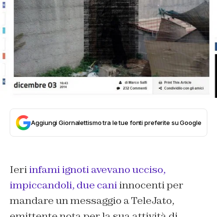
Aggiungi Giornalettismo tra le tue fonti preferite su Google
Ieri
infami ignoti avevano ucciso,
impiccandoli, due cani
innocenti per
mandare un messaggio a TeleJato,
emittente nota per la sua attività di