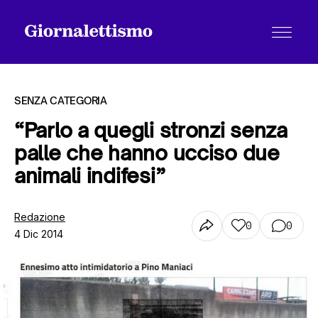
SENZA CATEGORIA
“Parlo a quegli stronzi senza
palle che hanno ucciso due
Tutti gli articoli
animali indifesi”
Chi siamo
Redazione
0
0
4 Dic 2014
Contatti