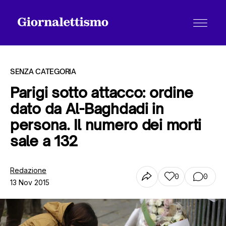
SENZA CATEGORIA
Parigi sotto attacco: ordine
dato da Al-Baghdadi in
Tutti gli articoli
persona. Il numero dei morti
sale a 132
Chi siamo
Redazione
0
0
13 Nov 2015
Contatti