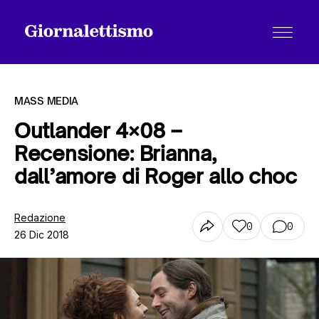
MASS MEDIA
Outlander 4×08 –
Recensione: Brianna,
Tutti gli articoli
dall’amore di Roger allo choc
Chi siamo
Redazione
0
0
26 Dic 2018
Contatti