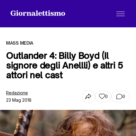
MASS MEDIA
Outlander 4: Billy Boyd (Il
signore degli Anellli) e altri 5
Tutti gli articoli
attori nel cast
Chi siamo
Redazione
0
0
23 Mag 2018
Contatti