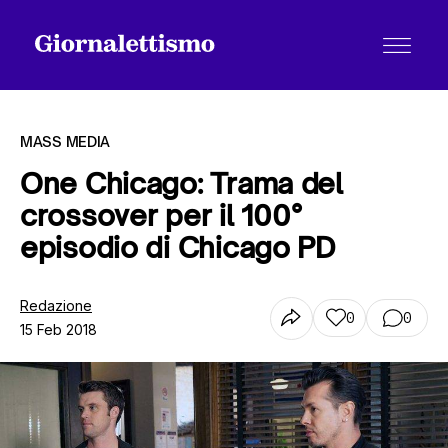
MASS MEDIA
One Chicago: Trama del
crossover per il 100°
Tutti gli articoli
episodio di Chicago PD
Chi siamo
Redazione
0
0
15 Feb 2018
Contatti