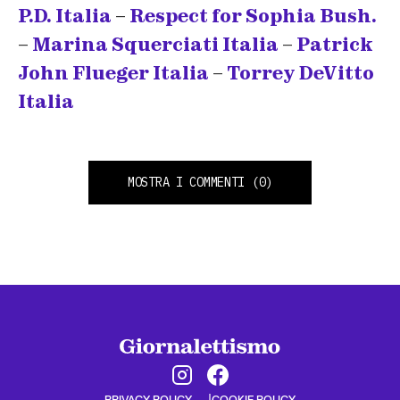
P.D. Italia
–
Respect for Sophia Bush.
–
Marina Squerciati Italia
–
Patrick
John Flueger Italia
–
Torrey DeVitto
Italia
MOSTRA I COMMENTI
(0)
PRIVACY POLICY
COOKIE POLICY