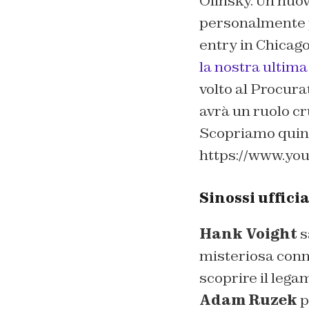
Olinsky. Un nuov
personalmente pr
entry in Chicag
la nostra ultim
volto al Procura
avrà un ruolo cr
Scopriamo quind
https://www.yo
Sinossi uffici
Hank Voight
s
misteriosa conne
scoprire il leg
Adam Ruzek
p