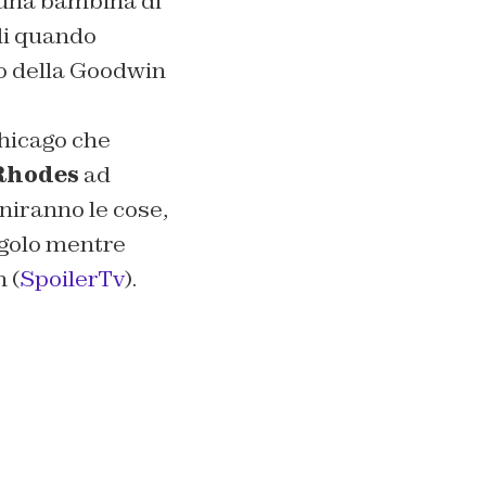
i una bambina di
ili quando
ccio della Goodwin
Chicago che
Rhodes
ad
iniranno le cose,
ngolo mentre
 (
SpoilerTv
).