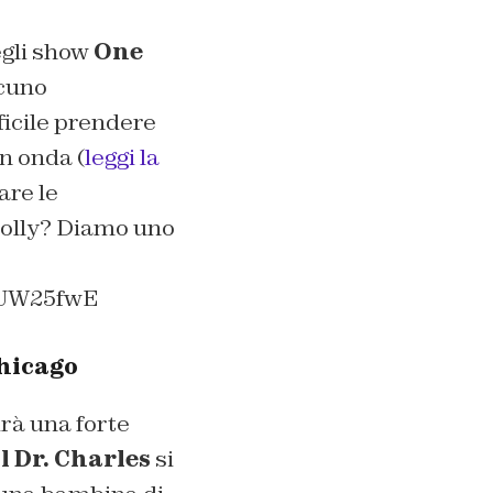
egli show
One
lcuno
icile prendere
n onda (
leggi la
re le
Molly? Diamo uno
8UW25fwE
Chicago
irà una forte
l Dr. Charles
si