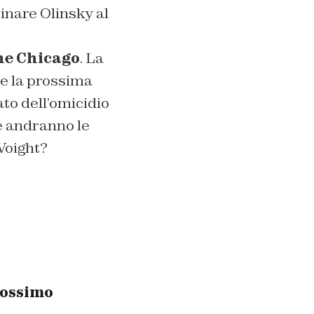
inare Olinsky al
e Chicago
. La
 e la prossima
to dell’omicidio
he andranno le
Voight?
rossimo