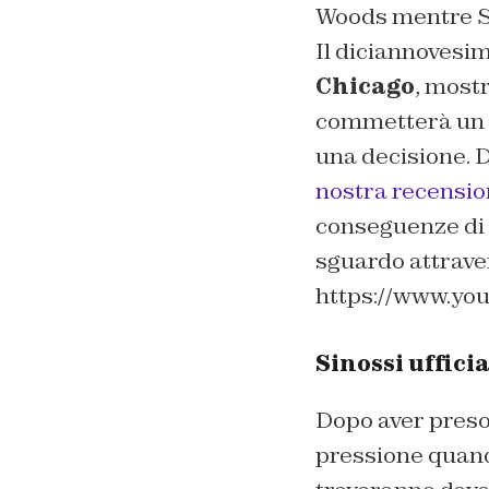
Woods mentre St
Il diciannovesim
Chicago
, mostr
commetterà un e
una decisione. D
nostra recensi
conseguenze di 
sguardo attrave
https://www.y
Sinossi uffici
Dopo aver preso 
pressione quand