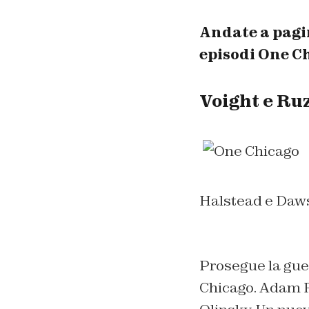
Andate a pagi
episodi One Ch
Voight e Ru
Halstead e Daws
Prosegue la gue
Chicago. Adam R