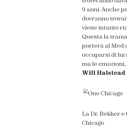
troveranno davan
9 anni. Anche pe
dovranno trovare 
viene intanto ri
Questa la trama
porterà al Med 
occuparsi di lui
ma le emozioni, 
Will Halstead
La Dr. Bekker e
Chicago