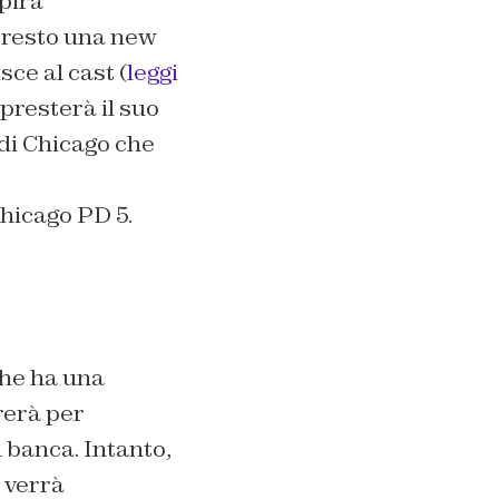
lpirà
 presto una new
isce al cast
(
leggi
 presterà il suo
di Chicago che
hicago PD 5.
che ha una
rerà per
 banca. Intanto,
verrà