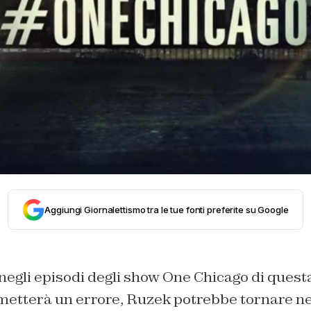
Aggiungi Giornalettismo tra le tue fonti preferite su Google
negli episodi degli show One Chicago di quest
etterà un errore, Ruzek potrebbe tornare ne