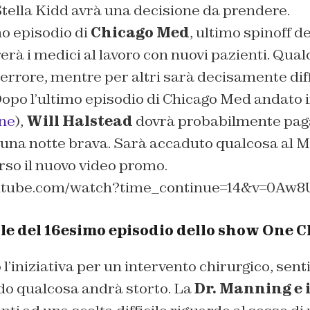
ella Kidd avrà una decisione da prendere.
o episodio di
Chicago Med
, ultimo spinoff d
erà i medici al lavoro con nuovi pazienti. Qua
rrore, mentre per altri sarà decisamente diff
opo l’ultimo episodio di Chicago Med andato i
one
),
Will Halstead
dovrà probabilmente paga
una notte brava. Sarà accaduto qualcosa al 
rso il nuovo video promo.
outube.com/watch?time_continue=14&v=0Aw
ale del 16esimo episodio dello show One 
l’iniziativa per un intervento chirurgico, sent
o qualcosa andrà storto. La
Dr. Manning e i