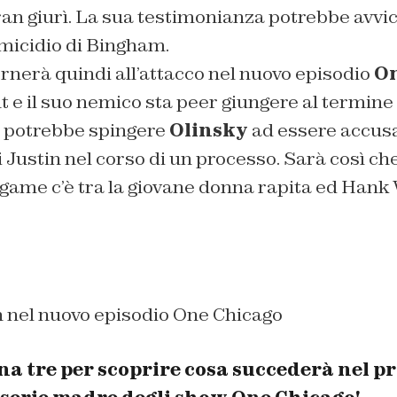
an giurì. La sua testimonianza potrebbe avvic
omicidio di Bingham.
nerà quindi all’attacco nel nuovo episodio
On
t e il suo nemico sta peer giungere al termine
 potrebbe spingere
Olinsky
ad essere accusa
i Justin nel corso di un processo. Sarà così c
game c’è tra la giovane donna rapita ed Hank 
nel nuovo episodio One Chicago
a tre per scoprire cosa succederà nel p