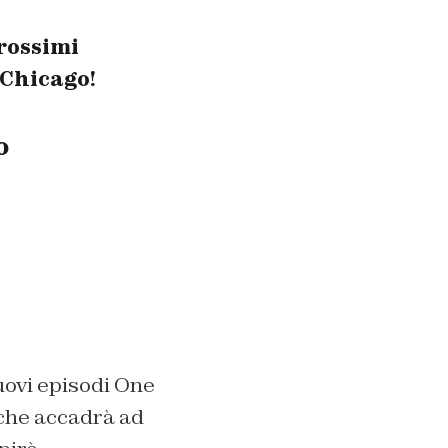
rossimi
i Chicago!
o
uovi episodi One
 che accadrà ad