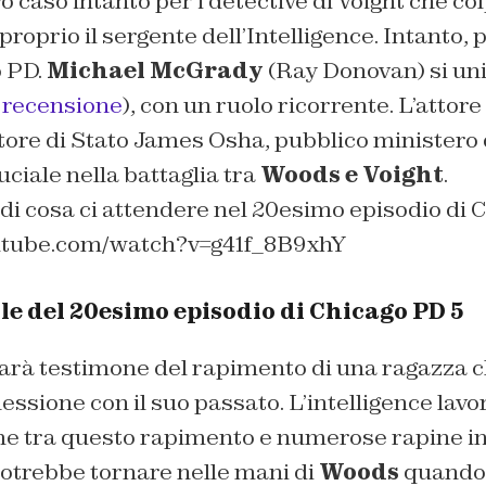
o caso intanto per i detective di Voight che co
oprio il sergente dell’Intelligence. Intanto,
o PD.
Michael McGrady
(
Ray Donovan
) si un
a recensione
), con un ruolo ricorrente. L’attore
tore di Stato James Osha, pubblico ministero 
uciale nella battaglia tra
Woods e
Voight
.
i cosa ci attendere nel 20esimo episodio di C
utube.com/watch?v=g41f_8B9xhY
ale del 20esimo episodio di Chicago PD 5
arà testimone del rapimento di una ragazza 
ssione con il suo passato. L’intelligence lavo
ame tra questo rapimento e numerose rapine in
otrebbe tornare nelle mani di
Woods
quando 