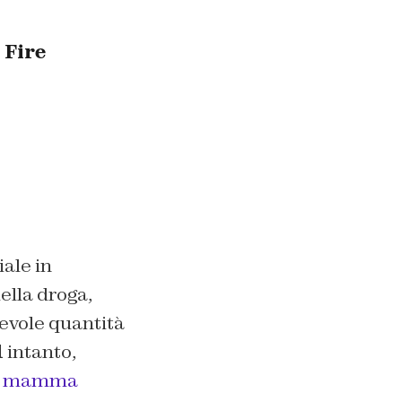
 Fire
ale in
ella droga,
evole quantità
d
intanto,
di mamma