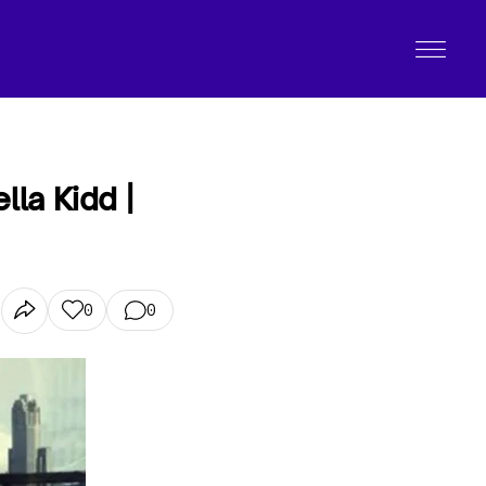
lla Kidd |
0
0