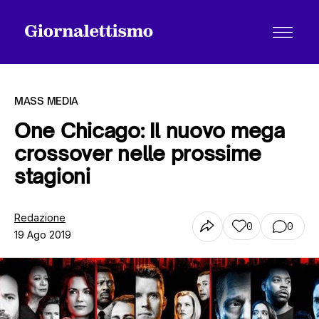
MASS MEDIA
One Chicago: Il nuovo mega
crossover nelle prossime
Tutti gli articoli
stagioni
Chi siamo
Redazione
0
0
19 Ago 2019
Contatti