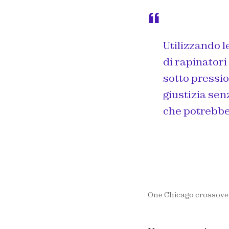
Utilizzando l
di rapinatori
sotto pressio
giustizia se
che potrebbe 
One Chicago crossove