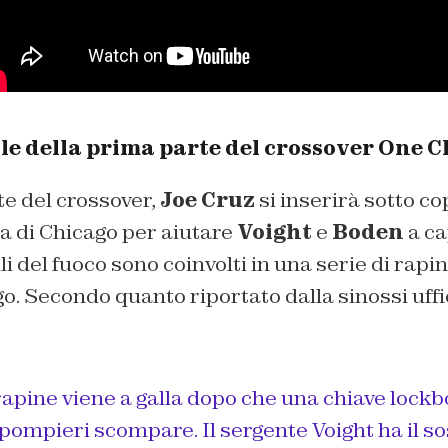
ale della prima parte del crossover One 
e del crossover,
Joe Cruz
si inserirà sotto co
a di Chicago per aiutare
Voight
e
Boden
a ca
li del fuoco sono coinvolti in una serie di rap
. Secondo quanto riportato dalla sinossi uffic
rapine viene a galla dopo che una chiave lockb
pompieri scompare. Il sergente Voight ha il s