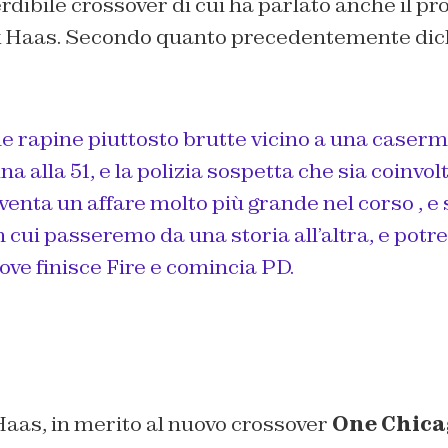
dibile crossover di cui ha parlato anche il pr
k Haas. Secondo quanto precedentemente dich
e rapine piuttosto brutte vicino a una caserm
na alla 51, e la polizia sospetta che sia coinvol
enta un affare molto più grande nel corso , e 
n cui passeremo da una storia all’altra, e potr
ve finisce Fire e comincia PD.
Haas, in merito al nuovo crossover
One Chica