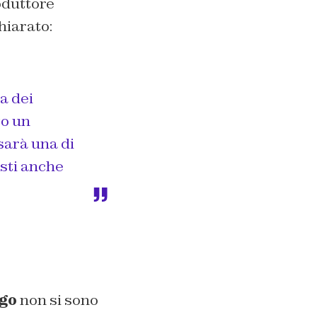
oduttore
iarato:
a dei
to un
sarà una di
esti anche
go
non si sono