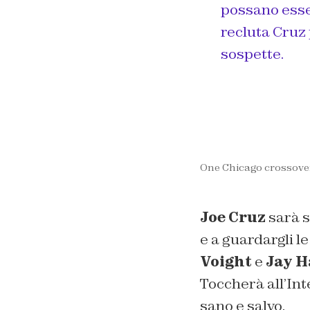
possano esser
recluta Cruz 
sospette.
One Chicago crossove
Joe Cruz
sarà s
e a guardargli l
Voight
e
Jay H
Toccherà all’Int
sano e salvo.