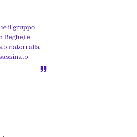
ue il gruppo
on Beghe) è
apinatori alla
ssassinato