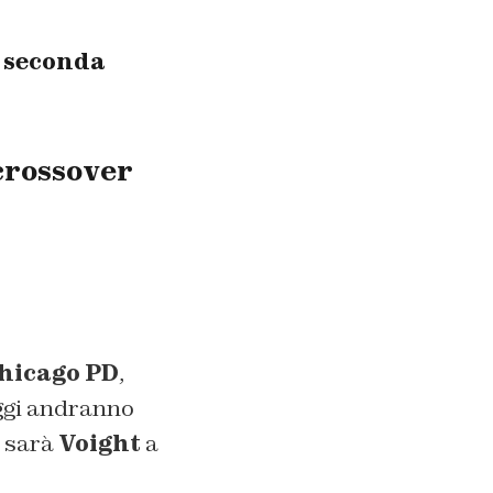
a seconda
crossover
hicago PD
,
aggi andranno
 sarà
Voight
a