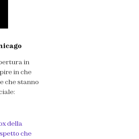
Chicago
pertura in
pire in che
ine che stanno
iale:
ox della
ospetto che