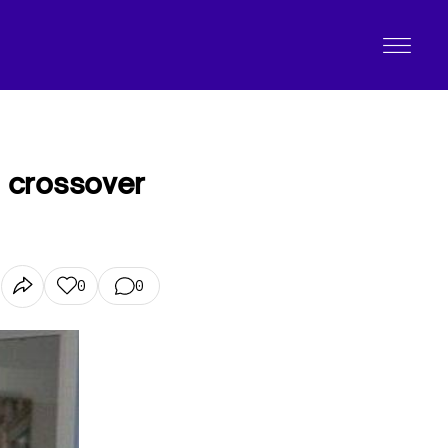
 crossover
0
0