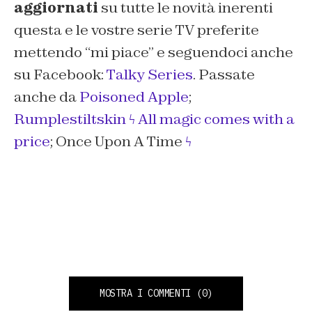
aggiornati
su tutte le novità inerenti
questa e le vostre serie TV preferite
mettendo “mi piace” e seguendoci anche
su Facebook:
Talky Series
. Passate
anche da
Poisoned Apple
;
Rumplestiltskin ϟ All magic comes with a
price
; Once Upon A Time
ϟ
MOSTRA I COMMENTI
(0)